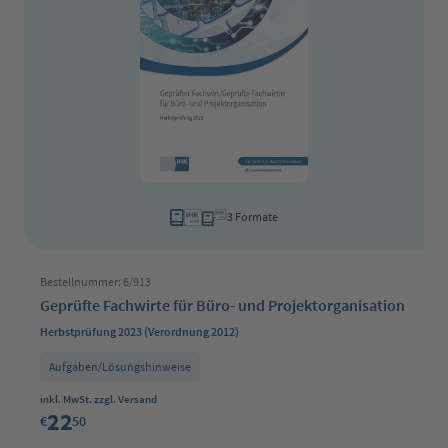
3 Formate
Bestellnummer: 6/913
Geprüfte Fachwirte für Büro- und Projektorganisation
Herbstprüfung 2023 (Verordnung 2012)
Aufgaben/Lösungshinweise
Regulärer Preis:
inkl. MwSt. zzgl. Versand
22
€
50