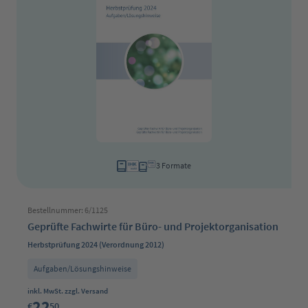
3 Formate
Bestellnummer: 6/1125
Geprüfte Fachwirte für Büro- und Projektorganisation
Herbstprüfung 2024 (Verordnung 2012)
Aufgaben/Lösungshinweise
Regulärer Preis:
inkl. MwSt. zzgl. Versand
22
€
50