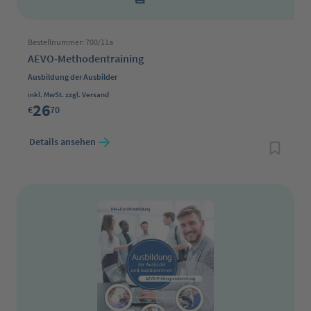
Bestellnummer: 700/11a
AEVO-Methodentraining
Ausbildung der Ausbilder
Regulärer Preis:
inkl. MwSt. zzgl. Versand
26
€
70
Details ansehen