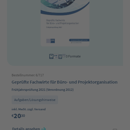
3 Formate
Bestellnummer: 6/717
Geprüfte Fachwirte für Büro- und Projektorganisation
Frühjahrsprüfung 2021 (Verordnung 2012)
Aufgaben/Lösungshinweise
Regulärer Preis:
inkl. MwSt. zzgl. Versand
20
€
30
Details ansehen