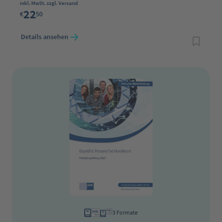
Regulärer Preis:
inkl. MwSt. zzgl. Versand
22
€
50
Details ansehen
3 Formate