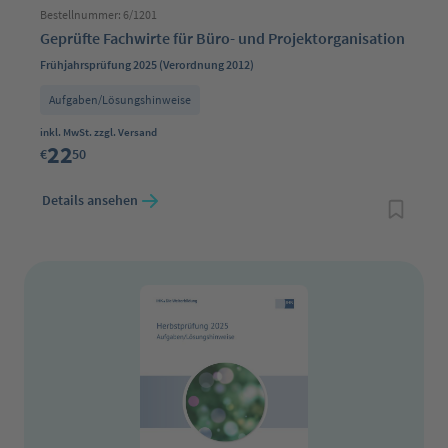
Bestellnummer: 6/1201
Geprüfte Fachwirte für Büro- und Projektorganisation
Frühjahrsprüfung 2025 (Verordnung 2012)
Aufgaben/Lösungshinweise
Regulärer Preis:
inkl. MwSt. zzgl. Versand
22
€
50
Details ansehen