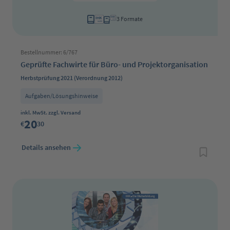
3 Formate
Bestellnummer: 6/767
Geprüfte Fachwirte für Büro- und Projektorganisation
Herbstprüfung 2021 (Verordnung 2012)
Aufgaben/Lösungshinweise
Regulärer Preis:
inkl. MwSt. zzgl. Versand
20
€
30
Details ansehen