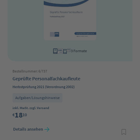
3 Formate
Bestellnummer: 6/737
Geprüfte Personalfachkaufleute
Herbstprüfung 2021 (Verordnung 2002)
Aufgaben/Lösungshinweise
Regulärer Preis:
inkl. MwSt. zzgl. Versand
18
€
10
Details ansehen