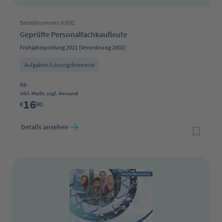
Bestellnummer: 6/692
Geprüfte Personalfachkaufleute
Frühjahrsprüfung 2021 (Verordnung 2002)
Aufgaben/Lösungshinweise
Regulärer Preis:
Ab
inkl. MwSt. zzgl. Versand
16
€
90
Details ansehen