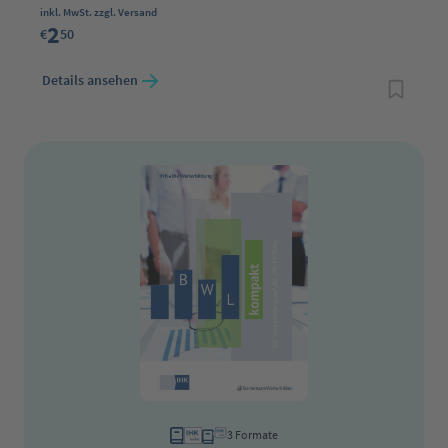
Regulärer Preis:
inkl. MwSt. zzgl. Versand
2
€
50
Details ansehen
3 Formate