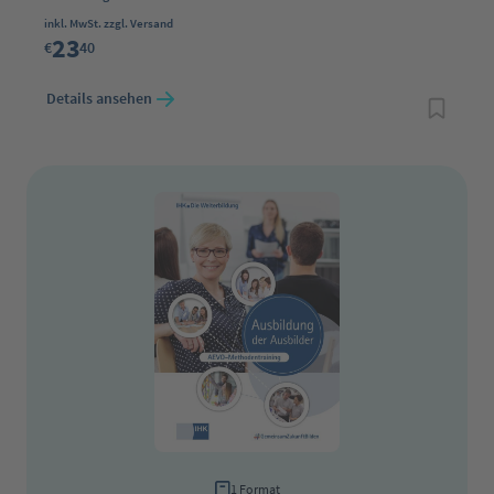
Regulärer Preis:
inkl. MwSt. zzgl. Versand
23
€
40
Details ansehen
1 Format