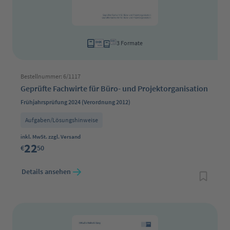
3 Formate
Bestellnummer: 6/1117
Geprüfte Fachwirte für Büro- und Projektorganisation
Frühjahrsprüfung 2024 (Verordnung 2012)
Aufgaben/Lösungshinweise
Regulärer Preis:
inkl. MwSt. zzgl. Versand
22
€
50
Details ansehen