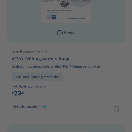
1 Format
Bestellnummer: 700/05f
AEVO-Prüfungsvorbereitung
Gezielt und systematisch auf die AEVO-Prüfung vorbereiten
Lern- und Prüfungsmaterialien
Regulärer Preis:
inkl. MwSt. zzgl. Versand
23
€
40
Details ansehen