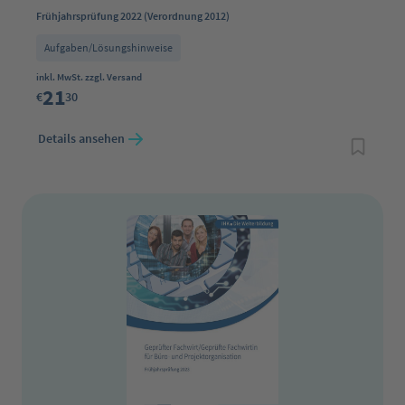
Frühjahrsprüfung 2022 (Verordnung 2012)
Aufgaben/Lösungshinweise
Regulärer Preis:
inkl. MwSt. zzgl. Versand
21
€
30
Details ansehen