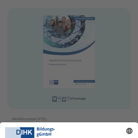
3 Formate
Bestellnummer: 6/791
Geprüfte Personalfachkaufleute
Frühjahrsprüfung 2022 (Verordnung 2002)