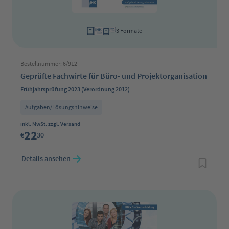
3 Formate
Bestellnummer: 6/912
Geprüfte Fachwirte für Büro- und Projektorganisation
Frühjahrsprüfung 2023 (Verordnung 2012)
Aufgaben/Lösungshinweise
Regulärer Preis:
inkl. MwSt. zzgl. Versand
22
€
30
Details ansehen