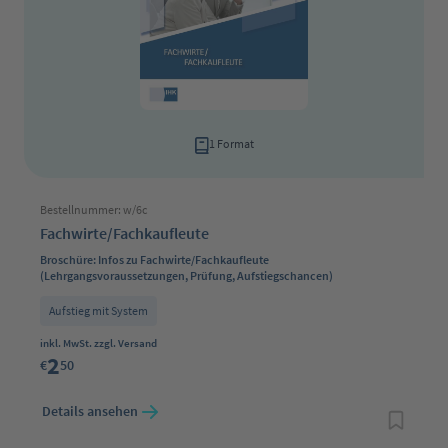
1 Format
Bestellnummer: w/6c
Fachwirte/Fachkaufleute
Broschüre: Infos zu Fachwirte/Fachkaufleute
(Lehrgangsvoraussetzungen, Prüfung, Aufstiegschancen)
Aufstieg mit System
Regulärer Preis:
inkl. MwSt. zzgl. Versand
2
€
50
Details ansehen