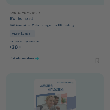
Bestellnummer: 210/01a
BWL kompakt
BWL kompakt zur Vorbereitung auf die IHK-Prüfung
Wissen kompakt
Regulärer Preis:
inkl. MwSt. zzgl. Versand
20
€
80
Details ansehen