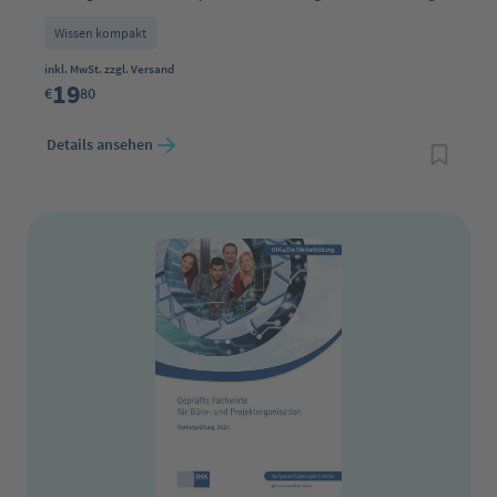
Wissen kompakt
Regulärer Preis:
inkl. MwSt. zzgl. Versand
19
€
80
Details ansehen