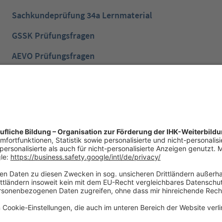
Sachkundeprüfung 34a Lernmaterial
GSSK Prüfungsfragen
AEVO Prüfungsfragen
IHK Prüfungsvorbereitung
IHK Lernen mobil App
NTG Aufgaben mit Lösungen
NTG Industriemeister