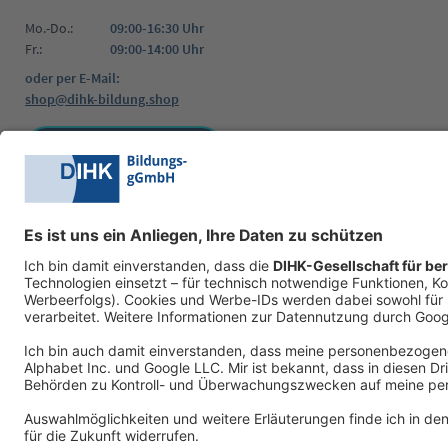
Mo.-Do.:
09:00-16:30 Uhr
Fr.:
09:00-14:00 Uhr
oder per E-Mail:
shop@dihk-bildung.shop
Vertrag widerrufen
Zahlungsarten
Social Media