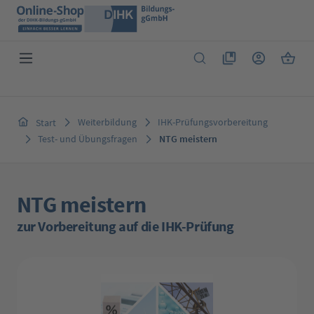
Zum Hauptinhalt springen
Du hast 0 Produkte 
Warenk
Weiterbildung
IHK-Prüfungsvorbereitung
Start
Test- und Übungsfragen
NTG meistern
NTG meistern
zur Vorbereitung auf die IHK-Prüfung
Bildergalerie überspringen