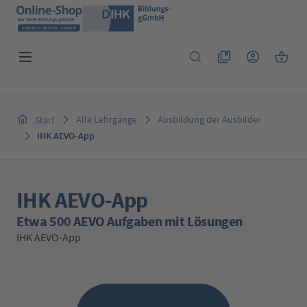
Zum Hauptinhalt springen
Du hast 0 Produkte 
Warenk
Alle Lehrgänge
Ausbildung der Ausbilder
Start
IHK AEVO-App
IHK AEVO-App
Etwa 500 AEVO Aufgaben mit Lösungen
IHK AEVO-App
Bildergalerie überspringen