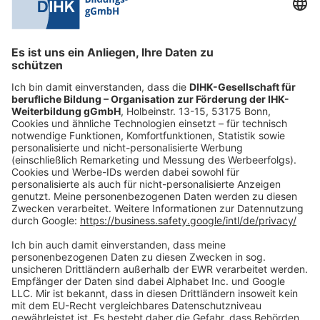
0228 6205 205
Mo.-Do.:
09:00-16:30 Uhr
Fr.:
09:00-14:00 Uhr
oder per E-Mail:
shop@dihk-bildung.shop
Vertrag widerrufen
Zahlungsarten
Social Media