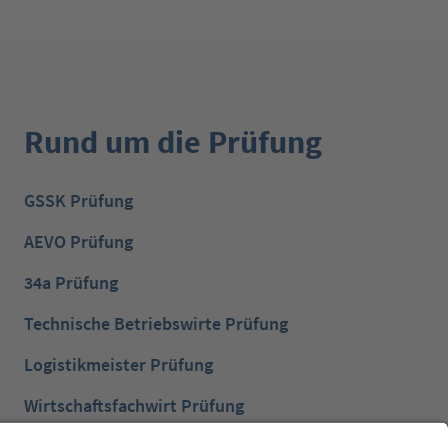
Rund um die Prüfung
GSSK Prüfung
AEVO Prüfung
34a Prüfung
Technische Betriebswirte Prüfung
Logistikmeister Prüfung
Wirtschaftsfachwirt Prüfung
Bilanzbuchhalter Prüfung