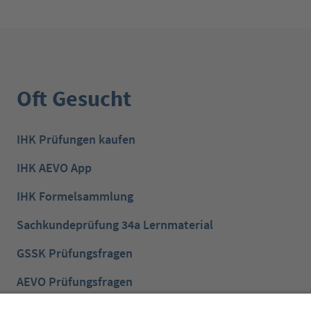
Oft Gesucht
IHK Prüfungen kaufen
IHK AEVO App
IHK Formelsammlung
Sachkundeprüfung 34a Lernmaterial
GSSK Prüfungsfragen
AEVO Prüfungsfragen
IHK Prüfungsvorbereitung