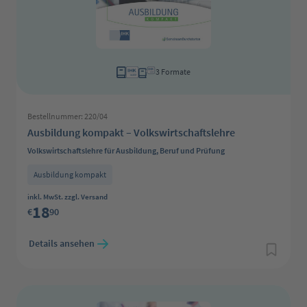
3 Formate
Bestellnummer: 220/04
Ausbildung kompakt – Volkswirtschaftslehre
Volkswirtschaftslehre für Ausbildung, Beruf und Prüfung
Ausbildung kompakt
Regulärer Preis:
inkl. MwSt. zzgl. Versand
18
€
90
Details ansehen