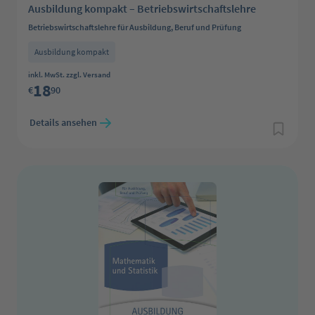
Ausbildung kompakt – Betriebswirtschaftslehre
Betriebswirtschaftslehre für Ausbildung, Beruf und Prüfung
Ausbildung kompakt
Regulärer Preis:
inkl. MwSt. zzgl. Versand
18
€
90
Details ansehen