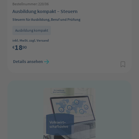
Bestellnummer: 220/06
Ausbildung kompakt – Steuern
Steuern für Ausbildung, Beruf und Prüfung
Ausbildung kompakt
Regulärer Preis:
inkl. MwSt. zzgl. Versand
18
€
90
Details ansehen