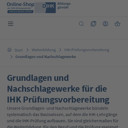
Zum Hauptinhalt springen
Du hast 0 Produkte 
Warenk
Weiterbildung
IHK-Prüfungsvorbereitung
Start
Grundlagen und Nachschlagewerke
Grundlagen und
Nachschlagewerke für die
IHK Prüfungsvorbereitung
Unsere Grundlagen- und Nachschlagewerke bündeln
systematisch das Basiswissen, auf dem die IHK-Lehrgänge
und die IHK-Prüfung aufbauen. Sie sind gleichermaßen für
die Weiterbildung, für den Beruf und die Prüfung geeignet.