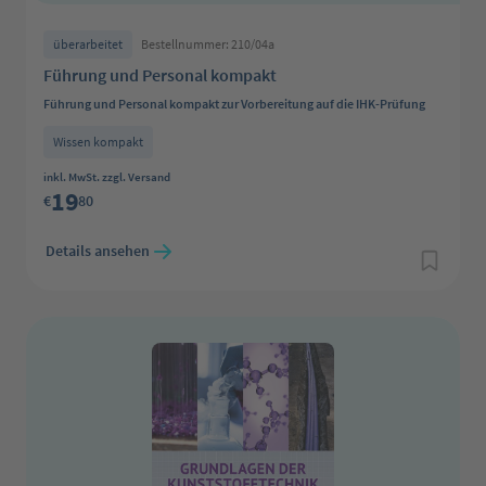
überarbeitet
Bestellnummer: 210/04a
Führung und Personal kompakt
Führung und Personal kompakt zur Vorbereitung auf die IHK-Prüfung
Wissen kompakt
Regulärer Preis:
inkl. MwSt. zzgl. Versand
19
€
80
Details ansehen