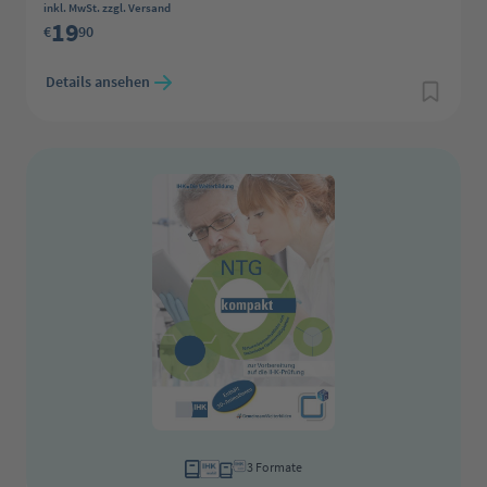
Regulärer Preis:
inkl. MwSt. zzgl. Versand
19
€
90
Details ansehen
3 Formate