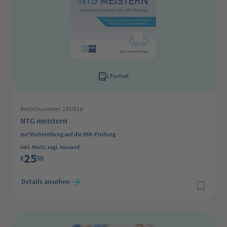
1 Format
Bestellnummer: 230/01a
NTG meistern
zur Vorbereitung auf die IHK-Prüfung
Regulärer Preis:
inkl. MwSt. zzgl. Versand
25
€
50
Details ansehen