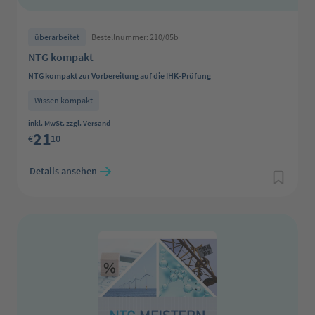
überarbeitet
Bestellnummer: 210/05b
NTG kompakt
NTG kompakt zur Vorbereitung auf die IHK-Prüfung
Wissen kompakt
Regulärer Preis:
inkl. MwSt. zzgl. Versand
21
€
10
Details ansehen