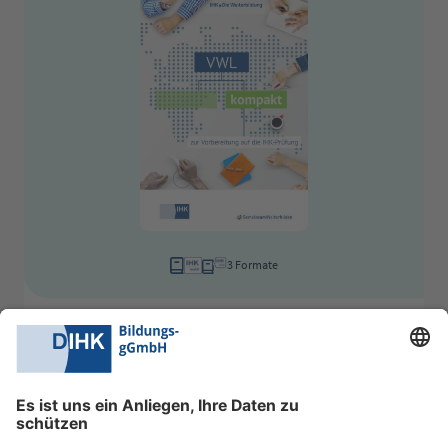
3 Formate
Bestellnummer: 210/02b
VWL kompakt
VWL kompakt zur Vorbereitung auf die IHK-Prüfung
Wissen kompakt
inkl. MwSt. zzgl. Versand