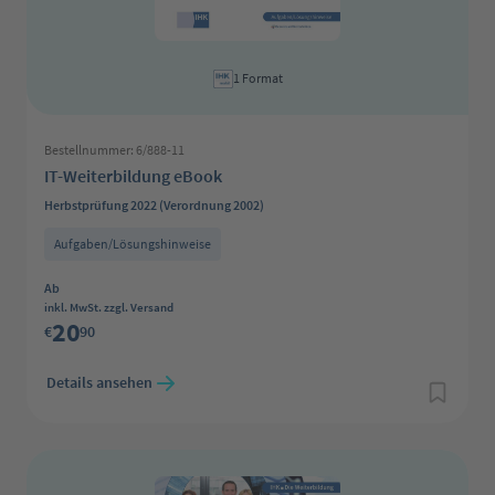
1 Format
Bestellnummer: 6/888-11
IT-Weiterbildung eBook
Herbstprüfung 2022 (Verordnung 2002)
Aufgaben/Lösungshinweise
Regulärer Preis:
Ab
inkl. MwSt. zzgl. Versand
20
€
90
Details ansehen