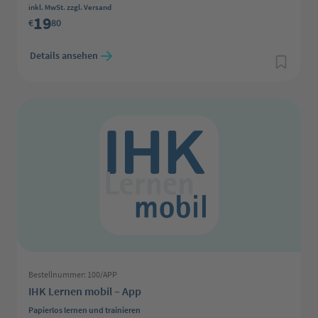
Regulärer Preis:
inkl. MwSt. zzgl. Versand
19
€
80
Details ansehen
Bestellnummer: 100/APP
IHK Lernen mobil – App
Papierlos lernen und trainieren