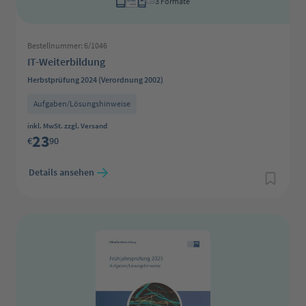
3 Formate
Bestellnummer: 6/1046
IT-Weiterbildung
Herbstprüfung 2024 (Verordnung 2002)
Aufgaben/Lösungshinweise
Regulärer Preis:
inkl. MwSt. zzgl. Versand
23
€
90
Details ansehen