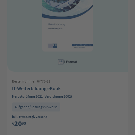
1 Format
Bestellnummer: 6/776-11
IT-Weiterbildung eBook
Herbstprüfung 2021 (Verordnung 2002)
Aufgaben/Lösungshinweise
Regulärer Preis:
inkl. MwSt. zzgl. Versand
20
€
90