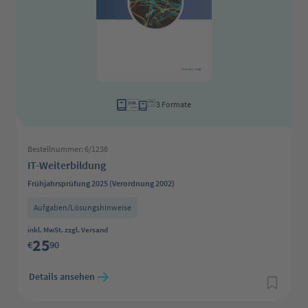
3 Formate
Bestellnummer: 6/1238
IT-Weiterbildung
Frühjahrsprüfung 2025 (Verordnung 2002)
Aufgaben/Lösungshinweise
Regulärer Preis:
inkl. MwSt. zzgl. Versand
25
€
90
Details ansehen