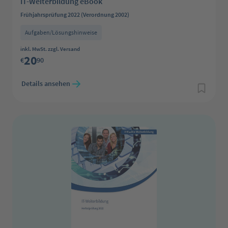
IT-Weiterbildung eBook
Frühjahrsprüfung 2022 (Verordnung 2002)
Aufgaben/Lösungshinweise
Regulärer Preis:
inkl. MwSt. zzgl. Versand
20
€
90
Details ansehen