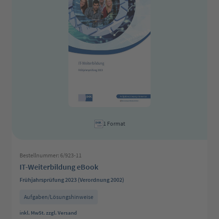
1 Format
Bestellnummer: 6/923-11
IT-Weiterbildung eBook
Frühjahrsprüfung 2023 (Verordnung 2002)
Aufgaben/Lösungshinweise
Regulärer Preis:
inkl. MwSt. zzgl. Versand