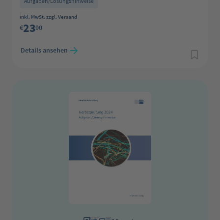
Aufgaben/Lösungshinweise
Regulärer Preis:
inkl. MwSt. zzgl. Versand
23
€
90
Details ansehen