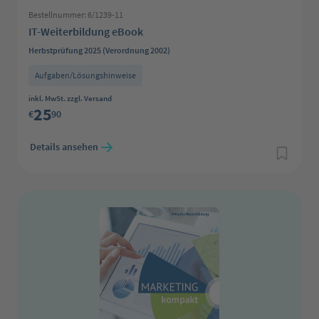
Bestellnummer: 6/1239-11
IT-Weiterbildung eBook
Herbstprüfung 2025 (Verordnung 2002)
Aufgaben/Lösungshinweise
Regulärer Preis:
inkl. MwSt. zzgl. Versand
25
€
90
Details ansehen