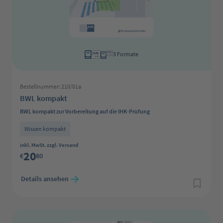
3 Formate
Bestellnummer: 210/01a
BWL kompakt
BWL kompakt zur Vorbereitung auf die IHK-Prüfung
Wissen kompakt
Regulärer Preis:
inkl. MwSt. zzgl. Versand
20
€
80
Details ansehen