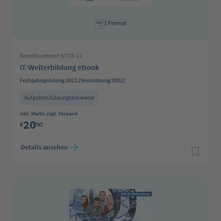
1 Format
Bestellnummer: 6/726-11
IT-Weiterbildung eBook
Frühjahrsprüfung 2021 (Verordnung 2002)
Aufgaben/Lösungshinweise
Regulärer Preis:
inkl. MwSt. zzgl. Versand
20
€
90
Details ansehen