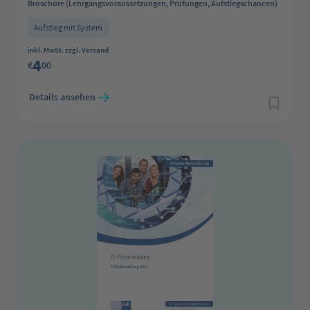
Broschüre (Lehrgangsvoraussetzungen, Prüfungen, Aufstiegschancen)
Aufstieg mit System
Regulärer Preis:
inkl. MwSt. zzgl. Versand
4
€
00
Details ansehen