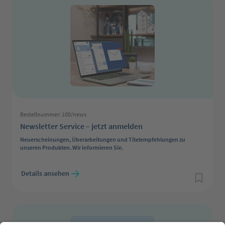
Bestellnummer: 100/news
Newsletter Service – jetzt anmelden
Neuerscheinungen, Überarbeitungen und Titelempfehlungen zu
unseren Produkten. Wir informieren Sie.
Regulärer Preis:
Details ansehen