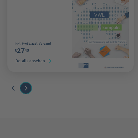
Regulärer Preis:
inkl. MwSt. zzgl. Versand
27
€
40
Details ansehen