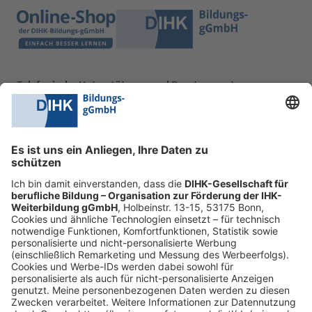
Telefonische Unterstützung und Beratung unter:
0228 6205 205
Mo.-Do.:
09:00-16:30 Uhr
Fr.:
09:00-14:00 Uhr
oder per E-Mail:
shop@dihk-bildung.shop
Vertrag widerrufen
Zahlungsarten