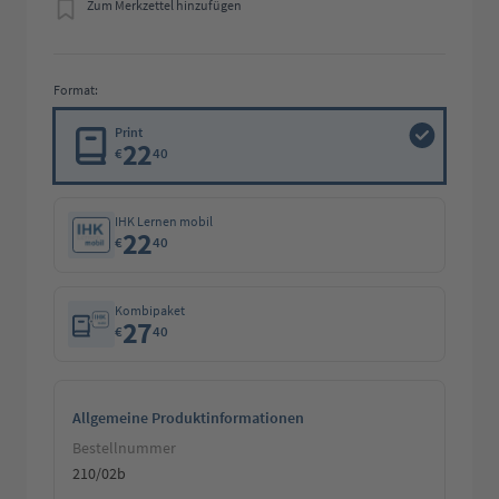
Zum Merkzettel hinzufügen
Format:
Print
22
€
40
IHK Lernen mobil
22
€
40
Kombipaket
27
€
40
Allgemeine Produktinformationen
Bestellnummer
210/02b