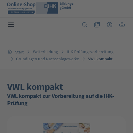
Zum Hauptinhalt springen
Du hast 0 Produkte 
Warenk
Weiterbildung
IHK-Prüfungsvorbereitung
Start
Grundlagen und Nachschlagewerke
VWL kompakt
VWL kompakt
VWL kompakt zur Vorbereitung auf die IHK-
Prüfung
Bildergalerie überspringen