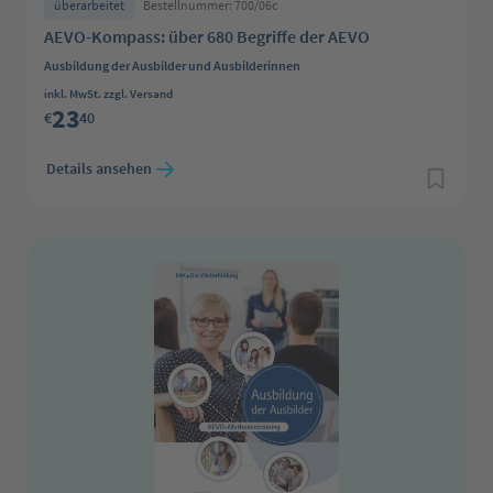
überarbeitet
Bestellnummer: 700/06c
AEVO-Kompass: über 680 Begriffe der AEVO
Ausbildung der Ausbilder und Ausbilderinnen
Regulärer Preis:
inkl. MwSt. zzgl. Versand
23
€
40
Details ansehen