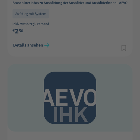
Broschüre: Infos zu Ausbildung der Ausbilder und Ausbilderinnen - AEVO
Aufstieg mit System
Regulärer Preis:
inkl. MwSt. zzgl. Versand
2
€
50
Details ansehen