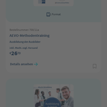
1 Format
Bestellnummer: 700/11a
AEVO-Methodentraining
Ausbildung der Ausbilder
Regulärer Preis:
inkl. MwSt. zzgl. Versand
26
€
70
Details ansehen