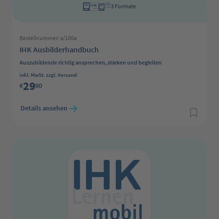
3 Formate
Bestellnummer: a/100a
IHK Ausbilderhandbuch
Auszubildende richtig ansprechen, stärken und begleiten
Regulärer Preis:
inkl. MwSt. zzgl. Versand
29
€
90
Details ansehen