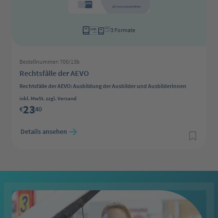
3 Formate
Bestellnummer: 700/13b
Rechtsfälle der AEVO
Rechtsfälle der AEVO: Ausbildung der Ausbilder und Ausbilderinnen
Regulärer Preis:
inkl. MwSt. zzgl. Versand
23
€
40
Details ansehen