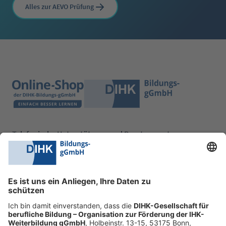
Alles zur AEVO Prüfung
Telefonische Unterstützung und Beratung unter:
0228 6205 205
Mo.-Do.:
09:00-16:30 Uhr
Fr.:
09:00-14:00 Uhr
oder per E-Mail:
shop@dihk-bildung.shop