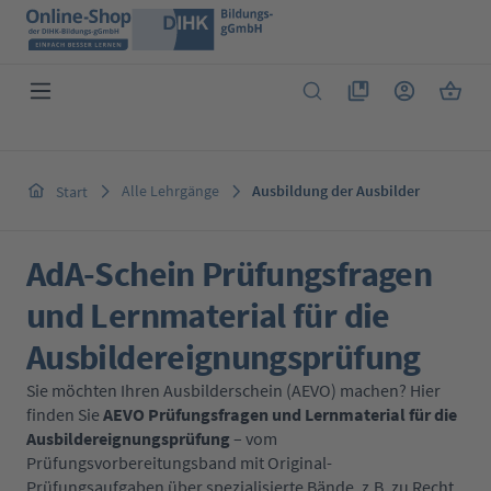
Zum Hauptinhalt springen
Du hast 0 Produkte 
Warenk
Alle Lehrgänge
Ausbildung der Ausbilder
Start
AdA-Schein Prüfungsfragen
und Lernmaterial für die
Ausbildereignungsprüfung
Sie möchten Ihren Ausbilderschein (AEVO) machen? Hier
finden Sie
AEVO Prüfungsfragen und Lernmaterial für die
Ausbildereignungsprüfung
– vom
Prüfungsvorbereitungsband mit Original-
Prüfungsaufgaben über spezialisierte Bände, z.B. zu Recht