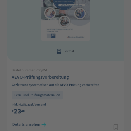
1 Format
Bestellnummer: 700/05f
AEVO-Prüfungsvorbereitung
Gezielt und systematisch auf die AEVO-Prüfung vorbereiten
Lern- und Prüfungsmaterialien
Regulärer Preis:
inkl. MwSt. zzgl. Versand
23
€
40
Details ansehen