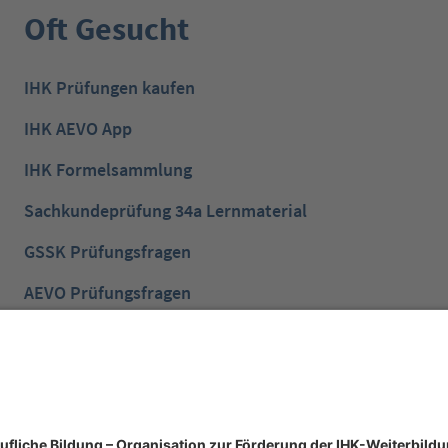
Oft Gesucht
IHK Prüfungen kaufen
IHK AEVO App
IHK Formelsammlung
Sachkundeprüfung 34a Lernmaterial
GSSK Prüfungsfragen
AEVO Prüfungsfragen
IHK Prüfungsvorbereitung
IHK Lernen mobil App
NTG Aufgaben mit Lösungen