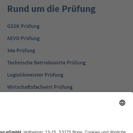
Rund um die Prüfung
GSSK Prüfung
AEVO Prüfung
34a Prüfung
Technische Betriebswirte Prüfung
Logistikmeister Prüfung
Wirtschaftsfachwirt Prüfung
Bilanzbuchhalter Prüfung
Betriebswirt Prüfung
Industriemeister Metall Prüfung