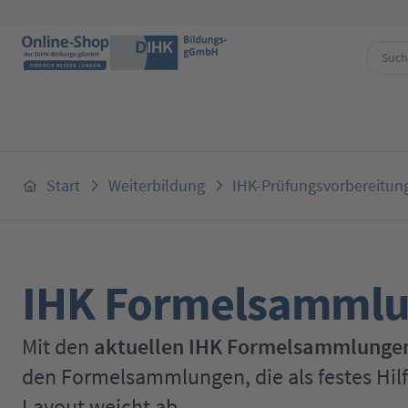
 Hauptinhalt springen
Zur Suche springen
Zur Hauptnavigation springen
Start
Weiterbildung
IHK-Prüfungsvorbereitun
IHK Formelsammlun
Mit den
aktuellen IHK Formelsammlunge
den Formelsammlungen, die als festes Hilf
Layout weicht ab.