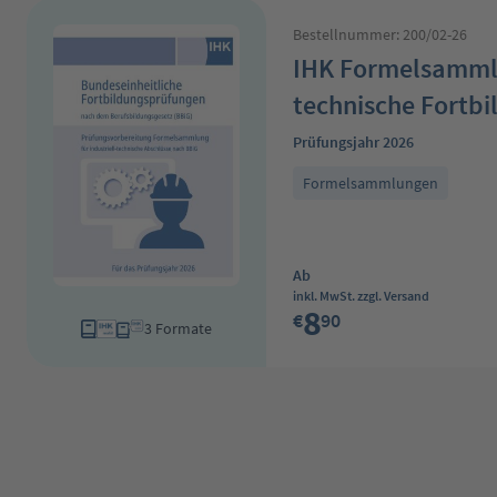
Bestellnummer: 200/02-26
IHK Formelsammlu
technische Fortbi
Prüfungsjahr 2026
Formelsammlungen
Regulärer Preis:
Ab
inkl. MwSt. zzgl. Versand
8
€
90
3 Formate