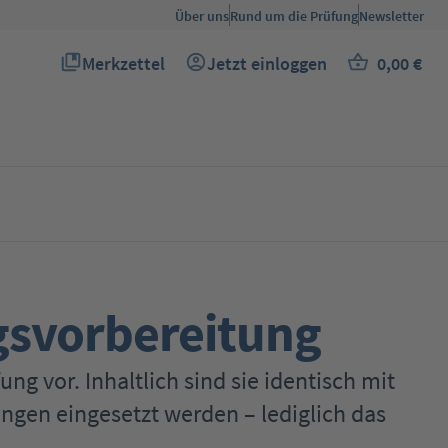
Über uns
Rund um die Prüfung
Newsletter
Merkzettel
Jetzt einloggen
0,00 €
Du hast 0 Produkte auf dem Merkzettel
Warenkor
gsvorbereitung
ung vor. Inhaltlich sind sie identisch mit
ngen eingesetzt werden – lediglich das