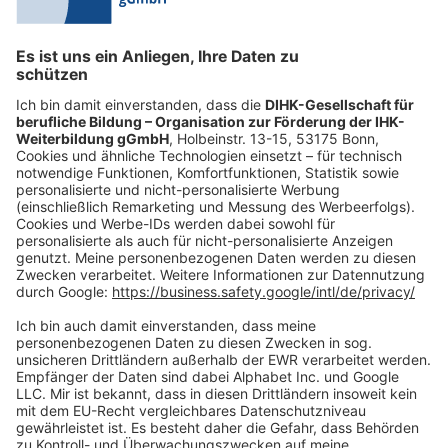
0228 6205 205
Mo.-Do.:
09:00-16:30 Uhr
Fr.:
09:00-14:00 Uhr
oder per E-Mail:
shop@dihk-bildung.shop
Vertrag widerrufen
Zahlungsarten
Social Media
Oft Gesucht