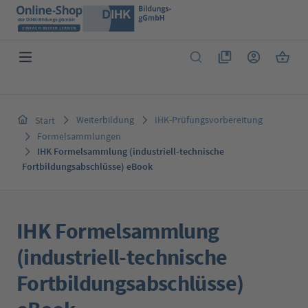
Zum Hauptinhalt springen
Du hast 0 Produkte 
Warenk
Weiterbildung
IHK-Prüfungsvorbereitung
Start
Formelsammlungen
IHK Formelsammlung (industriell-technische
Fortbildungsabschlüsse) eBook
IHK Formelsammlung
(industriell-technische
Fortbildungsabschlüsse)