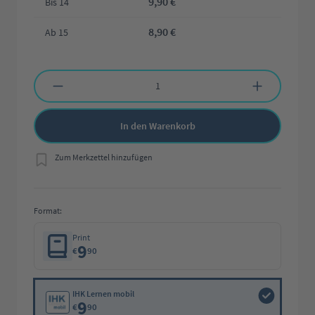
9,90 €
Bis
14
8,90 €
Ab
15
Produkt Anzahl: Gib den gewünschten Wert ein oder benutze die Schaltflächen 
In den Warenkorb
Zum Merkzettel hinzufügen
Format:
Print
9
€
90
IHK Lernen mobil
9
€
90