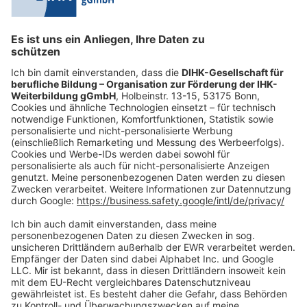
0228 6205 205
Mo.-Do.:
09:00-16:30 Uhr
Fr.:
09:00-14:00 Uhr
oder per E-Mail:
shop@dihk-bildung.shop
Vertrag widerrufen
Zahlungsarten
Social Media