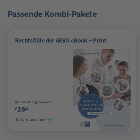
Passende Kombi-Pakete
Produktgalerie überspringen
Rechtsfälle der AEVO eBook + Print
Regulärer Preis:
inkl. MwSt. zzgl. Versand
28
€
40
Details ansehen