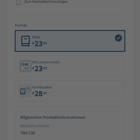
Zum Merkzettel hinzufügen
Format:
Print
23
€
40
IHK Lernen mobil
23
€
40
Kombipaket
28
€
40
Allgemeine Produktinformationen
Bestellnummer
700/13b