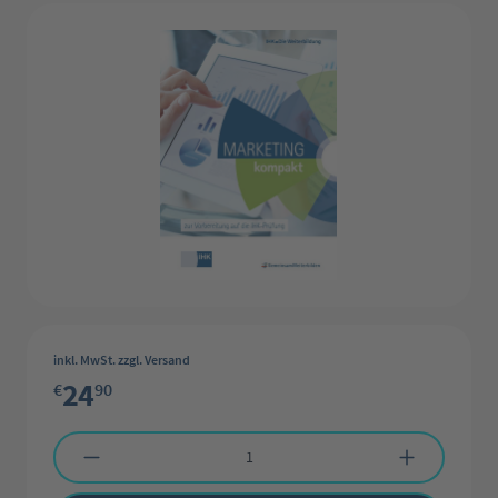
inkl. MwSt. zzgl. Versand
24
€
90
Produkt Anzahl: Gib den gewünschten Wert ein oder benutze die Schaltflächen 