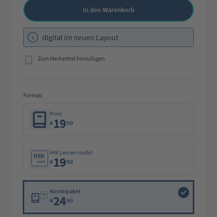
In den Warenkorb
digital im neuen Layout
Zum Merkzettel hinzufügen
Format:
Print
19
€
90
IHK Lernen mobil
19
€
90
Kombipaket
24
€
90