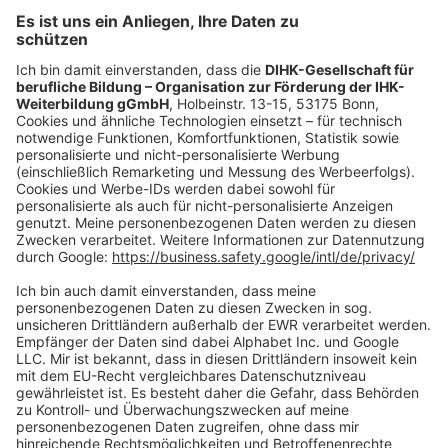
Mo.-Do.:
09:00-16:30 Uhr
Fr.:
09:00-14:00 Uhr
oder per E-Mail:
shop@dihk-bildung.shop
Vertrag widerrufen
Zahlungsarten
Social Media
Oft Gesucht