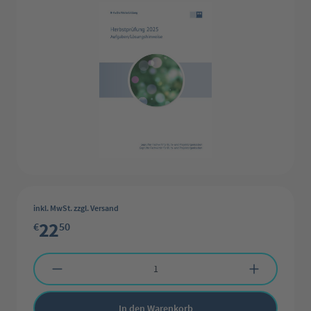
inkl. MwSt. zzgl. Versand
22
€
50
Produkt Anzahl: Gib den gewünschten Wert ein oder benutze die Schaltflächen 
In den Warenkorb