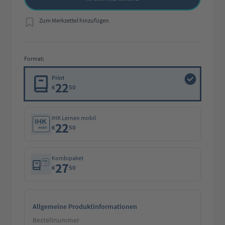
Zum Merkzettel hinzufügen
Format:
Print
22
€
50
IHK Lernen mobil
22
€
50
Kombipaket
27
€
50
Allgemeine Produktinformationen
Bestellnummer