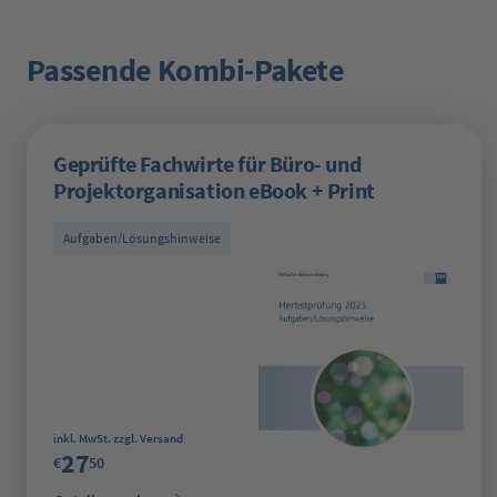
Passende Kombi-Pakete
Produktgalerie überspringen
Geprüfte Fachwirte für Büro- und
Projektorganisation eBook + Print
Aufgaben/Lösungshinweise
Regulärer Preis:
inkl. MwSt. zzgl. Versand
27
€
50