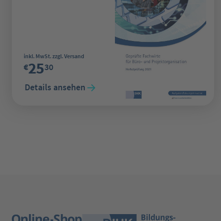
Regulärer Preis:
inkl. MwSt. zzgl. Versand
25
€
30
Details ansehen