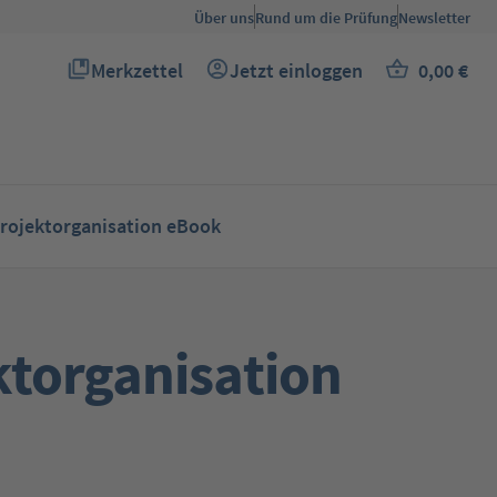
Über uns
Rund um die Prüfung
Newsletter
Merkzettel
Jetzt einloggen
0,00 €
Du hast 0 Produkte auf dem Merkzettel
Warenkor
Projektorganisation eBook
ktorganisation