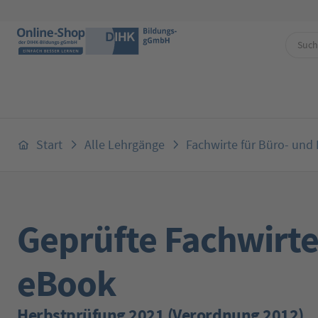
 Hauptinhalt springen
Zur Suche springen
Zur Hauptnavigation springen
Start
Alle Lehrgänge
Fachwirte für Büro- und 
Geprüfte Fachwirte
eBook
Herbstprüfung 2021 (Verordnung 2012)