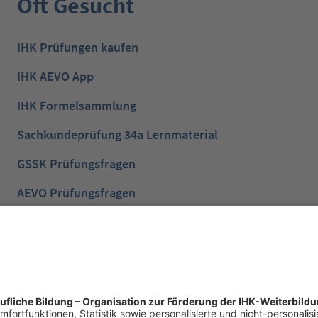
Oft Gesucht
IHK Prüfungen kaufen
IHK AEVO App
IHK Formelsammlung
Sachkundeprüfung 34a Lernmaterial
GSSK Prüfungsfragen
AEVO Prüfungsfragen
IHK Prüfungsvorbereitung
IHK Lernen mobil App
NTG Aufgaben mit Lösungen
NTG Industriemeister