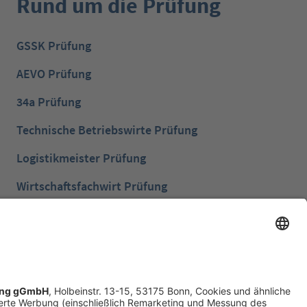
Rund um die Prüfung
GSSK Prüfung
AEVO Prüfung
34a Prüfung
Technische Betriebswirte Prüfung
Logistikmeister Prüfung
Wirtschaftsfachwirt Prüfung
Bilanzbuchhalter Prüfung
Betriebswirt Prüfung
Industriemeister Metall Prüfung
Handelsfachwirt Prüfung