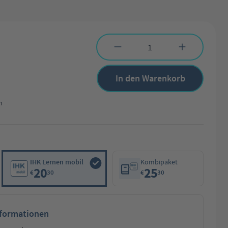
Produkt Anzahl: Gib den gewünschten Wert 
In den Warenkorb
n
IHK Lernen mobil
Kombipaket
20
25
€
30
€
30
nformationen