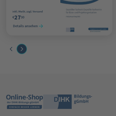
Regulärer Preis:
inkl. MwSt. zzgl. Versand
27
€
30
Details ansehen