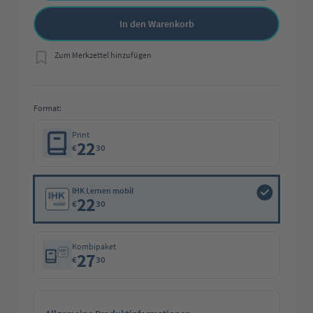
In den Warenkorb
Zum Merkzettel hinzufügen
Format:
Print
22
€
30
IHK Lernen mobil
22
€
30
Kombipaket
27
€
30