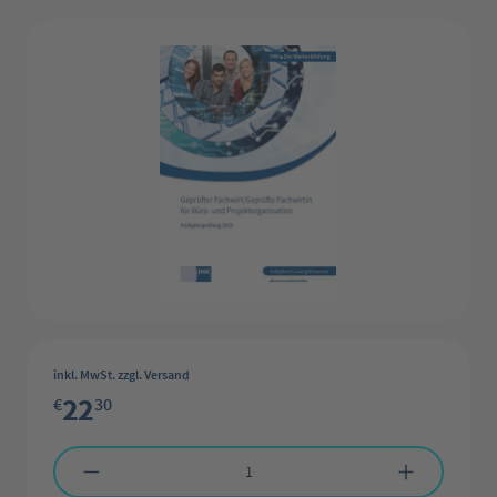
Bildergalerie überspringen
inkl. MwSt. zzgl. Versand
22
€
30
Produkt Anzahl: Gib den gewünschten Wert ein oder benutze die Schaltflächen 