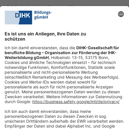
Telefonische Unterstützung und Beratung unter:
0228 6205 205
Mo.-Do.:
09:00-16:30 Uhr
Fr.:
09:00-14:00 Uhr
oder per E-Mail:
shop@dihk-bildung.shop
Vertrag widerrufen
Zahlungsarten
Social Media