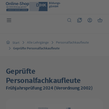
Zum Hauptinhalt springen
Du hast 0 Produkte 
Warenk
Alle Lehrgänge
Personalfachkaufleute
Start
Geprüfte Personalfachkaufleute
Geprüfte
Personalfachkaufleute
Frühjahrsprüfung 2024 (Verordnung 2002)
Bildergalerie überspringen