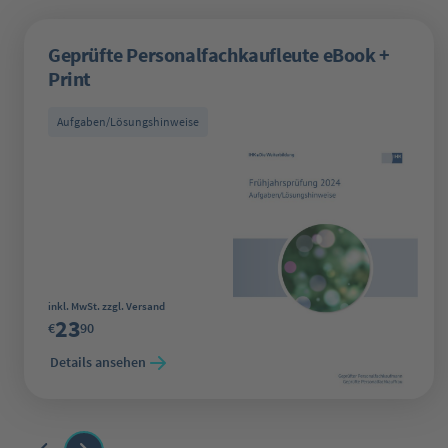
Geprüfte Personalfachkaufleute eBook +
Print
Aufgaben/Lösungshinweise
Regulärer Preis:
inkl. MwSt. zzgl. Versand
23
€
90
Details ansehen