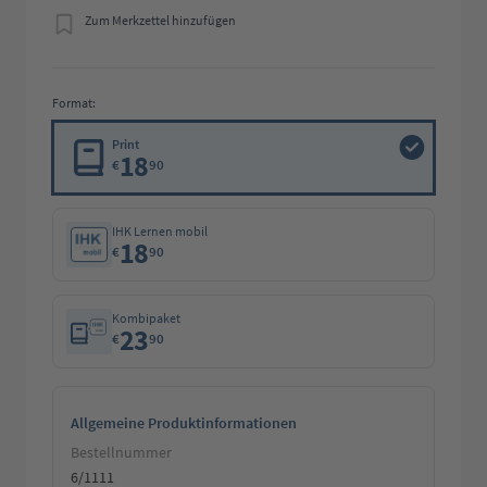
Zum Merkzettel hinzufügen
Format:
Print
18
€
90
IHK Lernen mobil
18
€
90
Kombipaket
23
€
90
Allgemeine Produktinformationen
Bestellnummer
6/1111