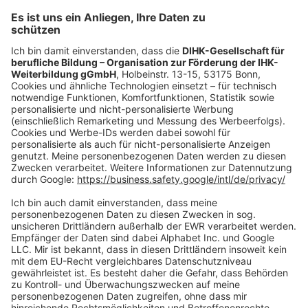
Mo.-Do.:
09:00-16:30 Uhr
Fr.:
09:00-14:00 Uhr
oder per E-Mail:
shop@dihk-bildung.shop
Vertrag widerrufen
Zahlungsarten
Social Media
Oft Gesucht