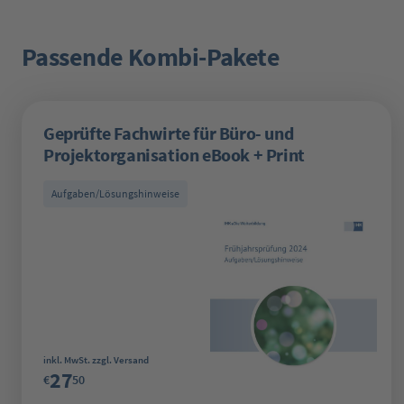
Passende Kombi-Pakete
Produktgalerie überspringen
Geprüfte Fachwirte für Büro- und
Projektorganisation eBook + Print
Aufgaben/Lösungshinweise
Regulärer Preis:
inkl. MwSt. zzgl. Versand
27
€
50