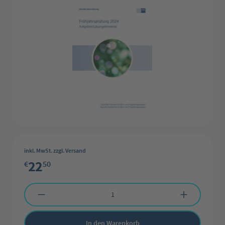
inkl. MwSt. zzgl. Versand
22
€
50
Produkt Anzahl: Gib den gewünschten Wert ein oder benutze die Schaltflächen 
In den Warenkorb