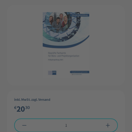
Bildergalerie überspringen
inkl. MwSt. zzgl. Versand
20
€
30
Produkt Anzahl: Gib den gewünschten Wert ein oder benutze die Schaltflächen 