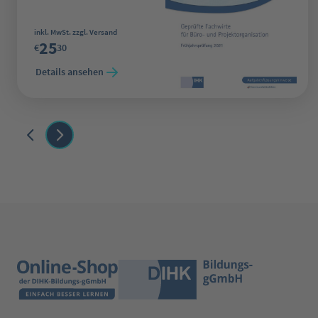
Regulärer Preis:
inkl. MwSt. zzgl. Versand
25
€
30
Details ansehen