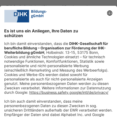
Telefonische Unterstützung und Beratung unter:
0228 6205 205
Mo.-Do.:
09:00-16:30 Uhr
Fr.:
09:00-14:00 Uhr
oder per E-Mail:
shop@dihk-bildung.shop
Vertrag widerrufen
Zahlungsarten
Social Media