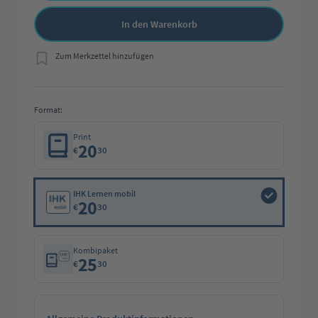
In den Warenkorb
Zum Merkzettel hinzufügen
Format:
Print
20
€
30
IHK Lernen mobil
20
€
30
Kombipaket
25
€
30