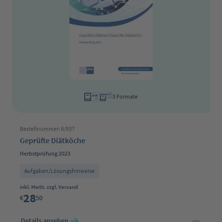
3 Formate
Bestellnummer: 6/937
Geprüfte Diätköche
Herbstprüfung 2023
Aufgaben/Lösungshinweise
Regulärer Preis:
inkl. MwSt. zzgl. Versand
28
€
50
Details ansehen