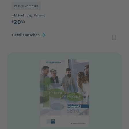
Wissen kompakt
Regulärer Preis:
inkl. MwSt. zzgl. Versand
20
€
80
Details ansehen