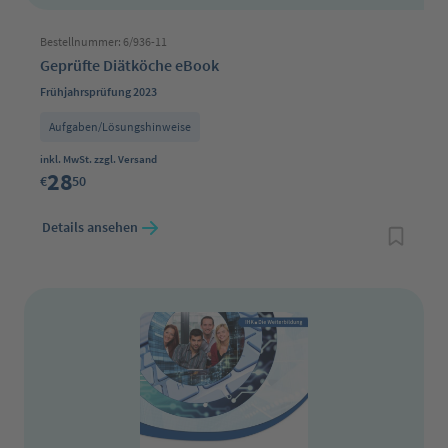
Bestellnummer: 6/936-11
Geprüfte Diätköche eBook
Frühjahrsprüfung 2023
Aufgaben/Lösungshinweise
Regulärer Preis:
inkl. MwSt. zzgl. Versand
28
€
50
Details ansehen