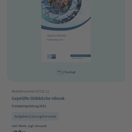
1 Format
Bestellnummer: 6/722-11
Geprüfte Diätköche eBook
Frühjahrsprüfung 2021
Aufgaben/Lösungshinweise
Regulärer Preis:
inkl. MwSt. zzgl. Versand