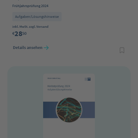
Frühjahrsprüfung 2024
Aufgaben/Lösungshinweise
Regulärer Preis:
inkl. MwSt. zzgl. Versand
28
€
50
Details ansehen