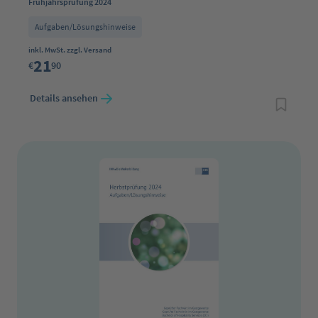
Frühjahrsprüfung 2024
Aufgaben/Lösungshinweise
Regulärer Preis:
inkl. MwSt. zzgl. Versand
21
€
90
Details ansehen