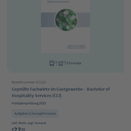
3 Formate
Bestellnummer: 6/1223
Geprüfte Fachwirte im Gastgewerbe – Bachelor of
Hospitality Services (CCI)
Frühjahrsprüfung 2025
Aufgaben/Lösungshinweise
Regulärer Preis:
inkl. MwSt. zzgl. Versand
22
€
30