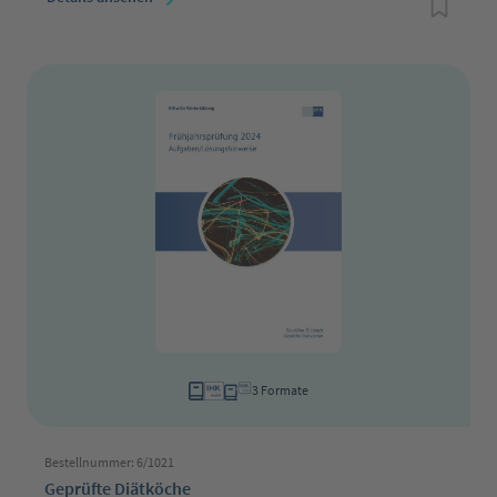
3 Formate
Bestellnummer: 6/1021
Geprüfte Diätköche