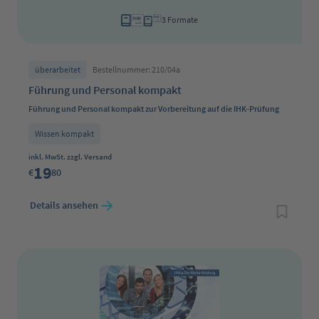
3 Formate
überarbeitet
Bestellnummer: 210/04a
Führung und Personal kompakt
Führung und Personal kompakt zur Vorbereitung auf die IHK-Prüfung
Wissen kompakt
Regulärer Preis:
inkl. MwSt. zzgl. Versand
19
€
80
Details ansehen