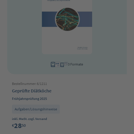
3 Formate
Bestellnummer: 6/1211
Geprüfte Diätköche
Frühjahrsprüfung 2025
Aufgaben/Lösungshinweise
Regulärer Preis:
inkl. MwSt. zzgl. Versand
28
€
50