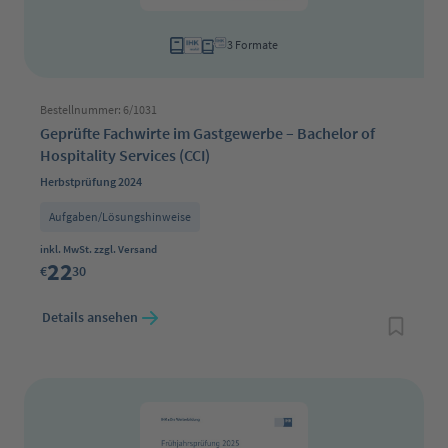
3 Formate
Bestellnummer: 6/1031
Geprüfte Fachwirte im Gastgewerbe – Bachelor of
Hospitality Services (CCI)
Herbstprüfung 2024
Aufgaben/Lösungshinweise
Regulärer Preis:
inkl. MwSt. zzgl. Versand
22
€
30
Details ansehen