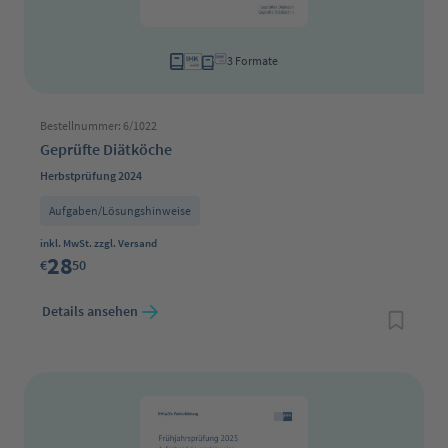
3 Formate
Bestellnummer: 6/1022
Geprüfte Diätköche
Herbstprüfung 2024
Aufgaben/Lösungshinweise
Regulärer Preis:
inkl. MwSt. zzgl. Versand
28
€
50
Details ansehen