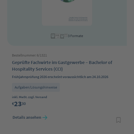
3 Formate
Bestellnummer: 6/1321
Geprüfte Fachwirte im Gastgewerbe – Bachelor of
Hospitality Services (CCI)
Frühjahrsprüfung 2026 erscheint voraussichtlich am 24.10.2026
Aufgaben/Lösungshinweise
Regulärer Preis:
inkl. MwSt. zzgl. Versand
23
€
30
Details ansehen