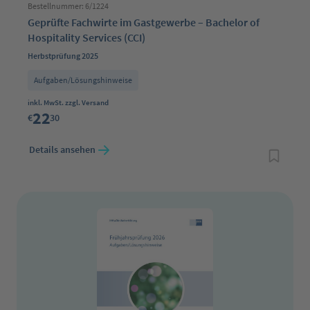
Bestellnummer: 6/1224
Geprüfte Fachwirte im Gastgewerbe – Bachelor of
Hospitality Services (CCI)
Herbstprüfung 2025
Aufgaben/Lösungshinweise
Regulärer Preis:
inkl. MwSt. zzgl. Versand
22
€
30
Details ansehen