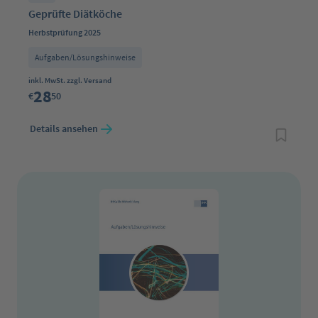
Geprüfte Diätköche
Herbstprüfung 2025
Aufgaben/Lösungshinweise
Regulärer Preis:
inkl. MwSt. zzgl. Versand
28
€
50
Details ansehen