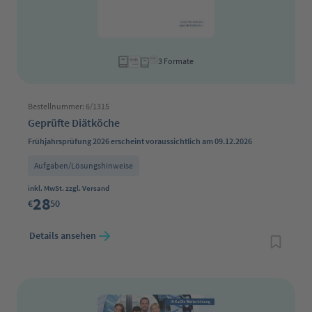
3 Formate
Bestellnummer: 6/1315
Geprüfte Diätköche
Frühjahrsprüfung 2026 erscheint voraussichtlich am 09.12.2026
Aufgaben/Lösungshinweise
Regulärer Preis:
inkl. MwSt. zzgl. Versand
28
€
50
Details ansehen