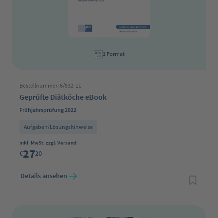
1 Format
Bestellnummer: 6/832-11
Geprüfte Diätköche eBook
Frühjahrsprüfung 2022
Aufgaben/Lösungshinweise
Regulärer Preis:
inkl. MwSt. zzgl. Versand
27
€
20
Details ansehen