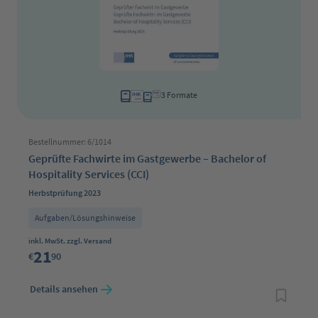
3 Formate
Bestellnummer: 6/1014
Geprüfte Fachwirte im Gastgewerbe – Bachelor of
Hospitality Services (CCI)
Herbstprüfung 2023
Aufgaben/Lösungshinweise
Regulärer Preis:
inkl. MwSt. zzgl. Versand
21
€
90
Details ansehen