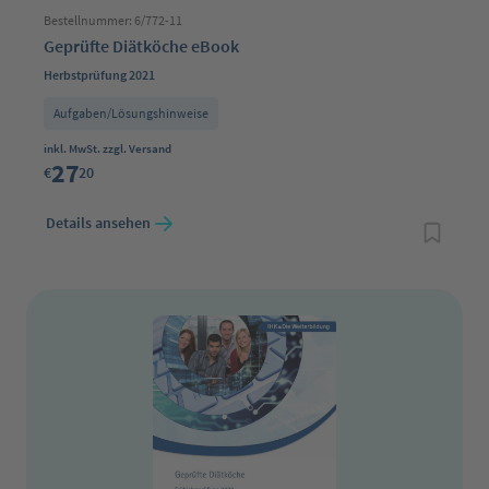
Bestellnummer: 6/772-11
Geprüfte Diätköche eBook
Herbstprüfung 2021
Aufgaben/Lösungshinweise
Regulärer Preis:
inkl. MwSt. zzgl. Versand
27
€
20
Details ansehen