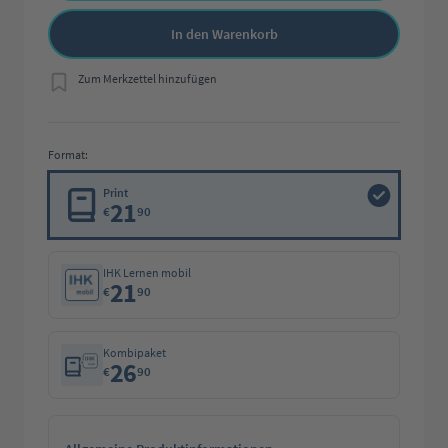
In den Warenkorb
Zum Merkzettel hinzufügen
Format:
Print
21
€
90
IHK Lernen mobil
21
€
90
Kombipaket
26
€
90