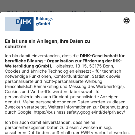
Telefonische Unterstützung und Beratung unter:
0228 6205 205
Mo.-Do.:
09:00-16:30 Uhr
Fr.:
09:00-14:00 Uhr
oder per E-Mail:
shop@dihk-bildung.shop
Vertrag widerrufen
Zahlungsarten
Social Media