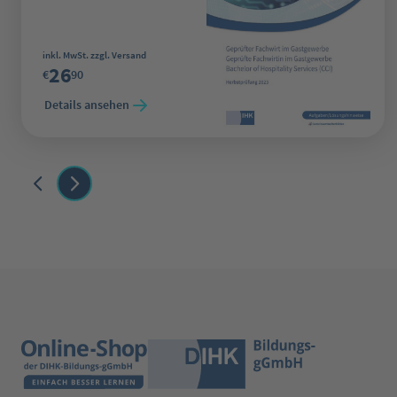
Regulärer Preis:
inkl. MwSt. zzgl. Versand
26
€
90
Details ansehen