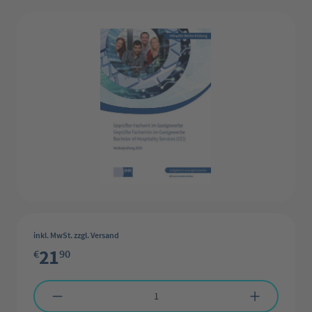
Bildergalerie überspringen
inkl. MwSt. zzgl. Versand
21
€
90
Produkt Anzahl: Gib den gewünschten Wert ein oder benutze die Schaltflächen 