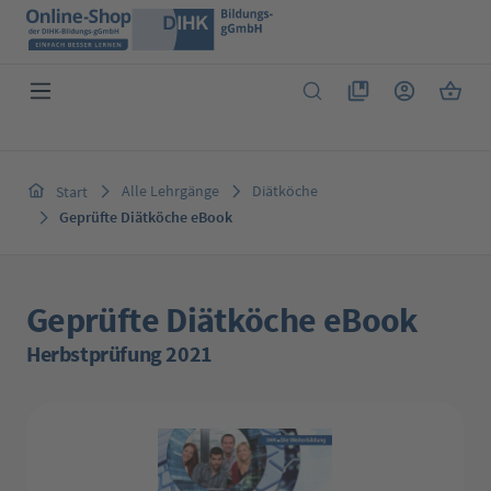
Zum Hauptinhalt springen
Du hast 0 Produkte 
Warenk
Alle Lehrgänge
Diätköche
Start
Geprüfte Diätköche eBook
Geprüfte Diätköche eBook
Herbstprüfung 2021
Bildergalerie überspringen