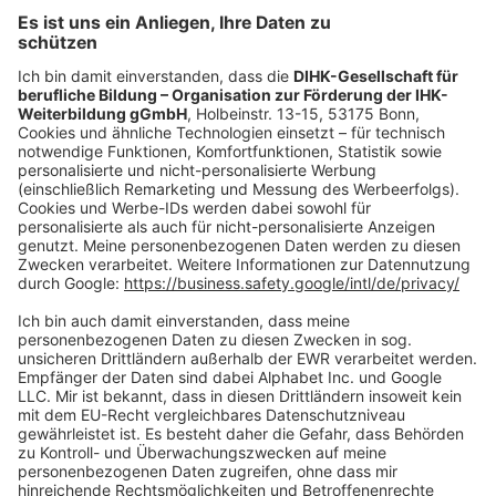
Mo.-Do.:
09:00-16:30 Uhr
Fr.:
09:00-14:00 Uhr
oder per E-Mail:
shop@dihk-bildung.shop
Vertrag widerrufen
Zahlungsarten
Social Media
Oft Gesucht