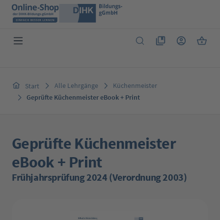
Zum Hauptinhalt springen
Du hast 0 Produkte 
Warenk
Alle Lehrgänge
Küchenmeister
Start
Geprüfte Küchenmeister eBook + Print
Geprüfte Küchenmeister
eBook + Print
Frühjahrsprüfung 2024 (Verordnung 2003)
Bildergalerie überspringen