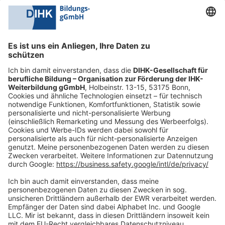
0228 6205 205
Mo.-Do.:
09:00-16:30 Uhr
Fr.:
09:00-14:00 Uhr
oder per E-Mail:
shop@dihk-bildung.shop
Vertrag widerrufen
Zahlungsarten
Social Media