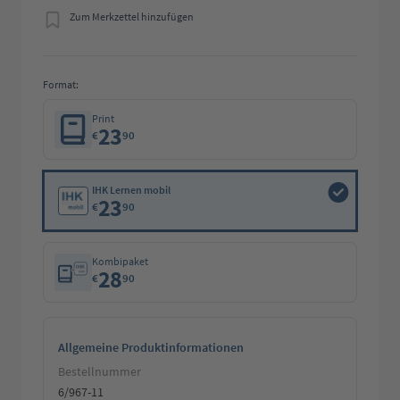
Zum Merkzettel hinzufügen
Format:
Print
23
€
90
IHK Lernen mobil
23
€
90
Kombipaket
28
€
90
Allgemeine Produktinformationen
Bestellnummer
6/967-11