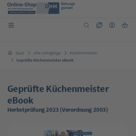
Zum Hauptinhalt springen
Du hast 0 Produkte 
Warenk
Alle Lehrgänge
Küchenmeister
Start
Geprüfte Küchenmeister eBook
Geprüfte Küchenmeister
eBook
Herbstprüfung 2023 (Verordnung 2003)
Bildergalerie überspringen