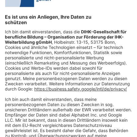
0228 6205 205
Mo.-Do.:
09:00-16:30 Uhr
Fr.:
09:00-14:00 Uhr
oder per E-Mail:
shop@dihk-bildung.shop
Vertrag widerrufen
Zahlungsarten
Social Media
Oft Gesucht