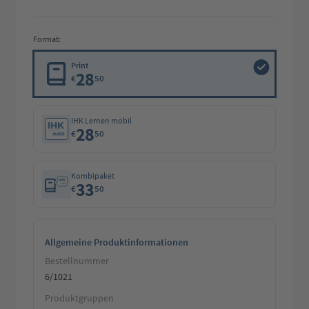
Format:
Print
28
€
50
IHK Lernen mobil
28
€
50
Kombipaket
33
€
50
Allgemeine Produktinformationen
Bestellnummer
6/1021
Produktgruppen