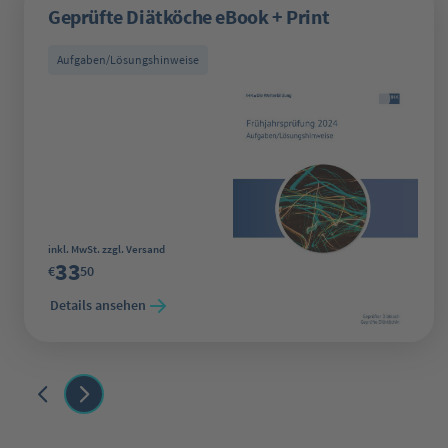
Geprüfte Diätköche eBook + Print
Aufgaben/Lösungshinweise
Regulärer Preis:
inkl. MwSt. zzgl. Versand
33
€
50
Details ansehen