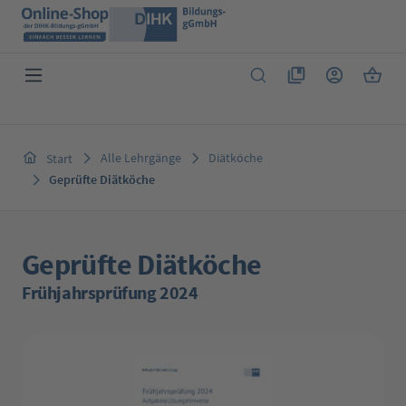
Zum Hauptinhalt springen
Du hast 0 Produkte 
Warenk
Alle Lehrgänge
Diätköche
Start
Geprüfte Diätköche
Geprüfte Diätköche
Frühjahrsprüfung 2024
Bildergalerie überspringen