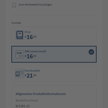
Zum Merkzettel hinzufügen
Format:
Print
16
€
20
IHK Lernen mobil
16
€
20
Kombipaket
21
€
20
Allgemeine Produktinformationen
Bestellnummer
6/1161-11