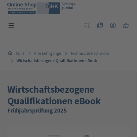
Zum Hauptinhalt springen
Du hast 0 Produkte 
Warenk
Alle Lehrgänge
Technische Fachwirte
Start
Wirtschaftsbezogene Qualifikationen eBook
Wirtschaftsbezogene
Qualifikationen eBook
Frühjahrsprüfung 2025
Bildergalerie überspringen