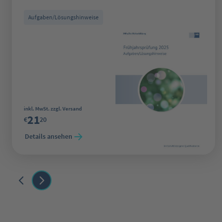
Aufgaben/Lösungshinweise
Regulärer Preis:
inkl. MwSt. zzgl. Versand
21
€
20
Details ansehen