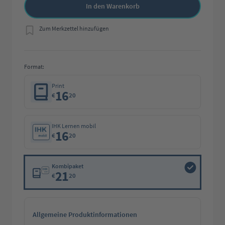
In den Warenkorb
Zum Merkzettel hinzufügen
Format:
Print
16
€
20
IHK Lernen mobil
16
€
20
Kombipaket
21
€
20
Allgemeine Produktinformationen