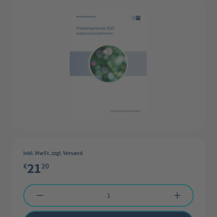
inkl. MwSt. zzgl. Versand
21
€
20
Produkt Anzahl: Gib den gewünschten Wert ein oder benutze die Schaltflächen 