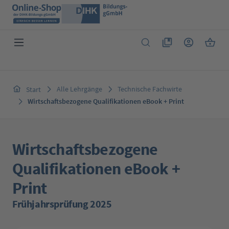
Zum Hauptinhalt springen
Du hast 0 Produkte 
Warenk
Alle Lehrgänge
Technische Fachwirte
Start
Wirtschaftsbezogene Qualifikationen eBook + Print
Wirtschaftsbezogene
Qualifikationen eBook +
Print
Frühjahrsprüfung 2025
Bildergalerie überspringen