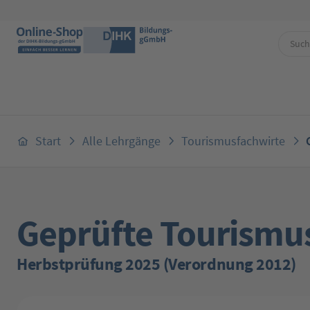
 Hauptinhalt springen
Zur Suche springen
Zur Hauptnavigation springen
Start
Alle Lehrgänge
Tourismusfachwirte
Geprüfte Tourismu
Herbstprüfung 2025 (Verordnung 2012)
Bildergalerie überspringen