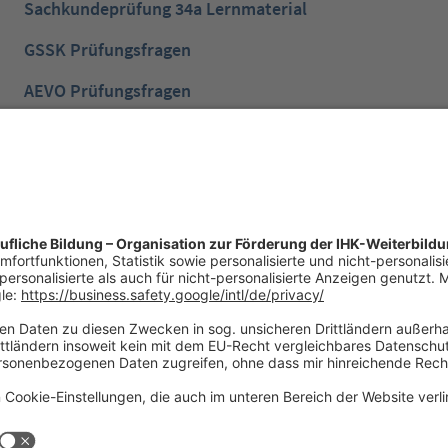
Sachkundeprüfung 34a Lernmaterial
GSSK Prüfungsfragen
AEVO Prüfungsfragen
IHK Prüfungsvorbereitung
IHK Lernen mobil App
NTG Aufgaben mit Lösungen
NTG Industriemeister