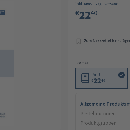
inkl. MwSt. zzgl. Versand
22
€
40
Zum Merkzettel hinzufüge
Format:
Print
22
€
40
Allgemeine Produkti
Bestellnummer
Produktgruppen