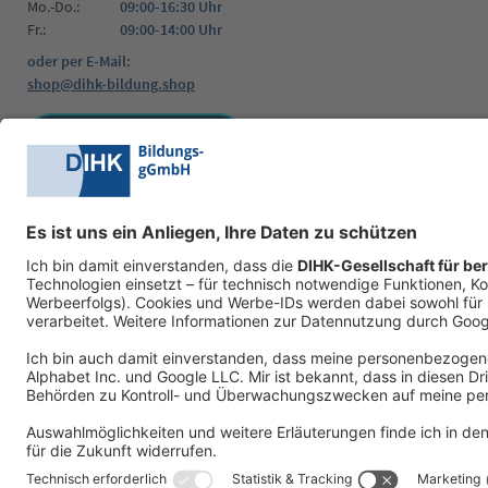
Mo.-Do.:
09:00-16:30 Uhr
Fr.:
09:00-14:00 Uhr
oder per E-Mail:
shop@dihk-bildung.shop
Vertrag widerrufen
Zahlungsarten
Social Media