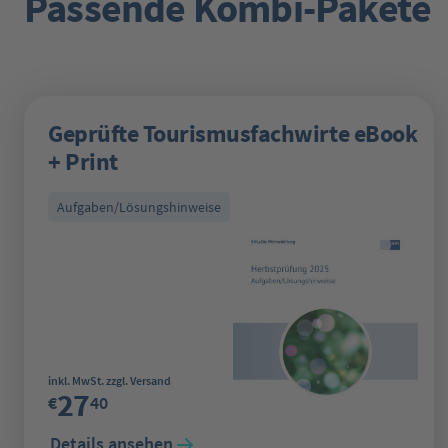
Passende Kombi-Pakete
Geprüfte Tourismusfachwirte eBook
+ Print
Aufgaben/Lösungshinweise
Regulärer Preis:
inkl. MwSt. zzgl. Versand
27
€
40
Details ansehen