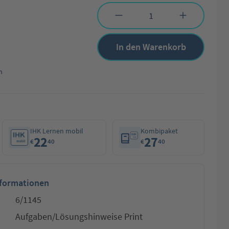
Produkt Anzahl: Gib den gewünschten Wert 
In den Warenkorb
n
IHK Lernen mobil
Kombipaket
22
27
€
40
€
40
nformationen
6/1145
Aufgaben/Lösungshinweise Print