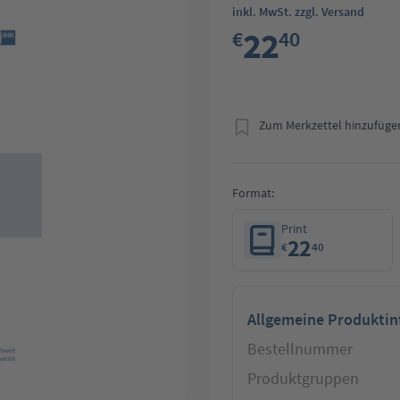
inkl. MwSt. zzgl. Versand
22
€
40
Zum Merkzettel hinzufüge
Format:
Print
22
€
40
Allgemeine Produkti
Bestellnummer
Produktgruppen