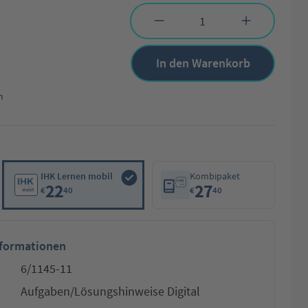
Produkt Anzahl: Gib den gewünschten Wert 
In den Warenkorb
n
IHK Lernen mobil
Kombipaket
22
27
€
40
€
40
nformationen
6/1145-11
Aufgaben/Lösungshinweise Digital