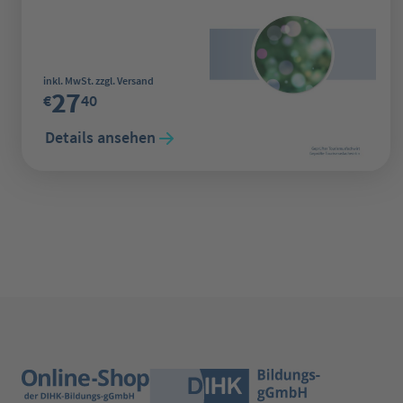
Regulärer Preis:
inkl. MwSt. zzgl. Versand
27
€
40
Details ansehen