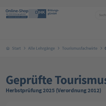
 Hauptinhalt springen
Zur Suche springen
Zur Hauptnavigation springen
Start
Alle Lehrgänge
Tourismusfachwirte
Geprüfte Tourismu
Herbstprüfung 2025 (Verordnung 2012)
Bildergalerie überspringen