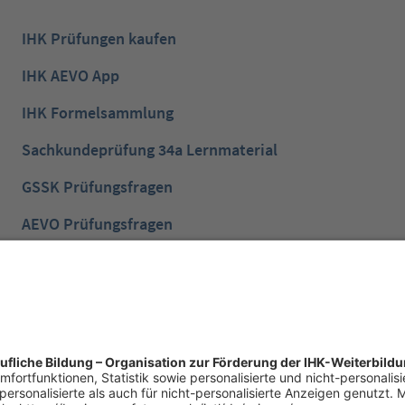
IHK Prüfungen kaufen
IHK AEVO App
IHK Formelsammlung
Sachkundeprüfung 34a Lernmaterial
GSSK Prüfungsfragen
AEVO Prüfungsfragen
IHK Prüfungsvorbereitung
IHK Lernen mobil App
NTG Aufgaben mit Lösungen
NTG Industriemeister