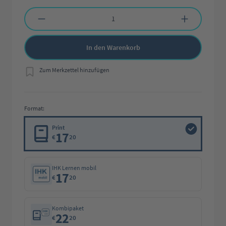
Produkt Anzahl: Gib den gewünschten Wert ein oder benutze die Schaltflächen 
In den Warenkorb
Zum Merkzettel hinzufügen
Format:
Print
17
€
20
IHK Lernen mobil
17
€
20
Kombipaket
22
€
20