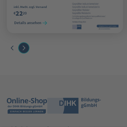
Regulärer Preis:
inkl. MwSt. zzgl. Versand
22
€
20
Details ansehen