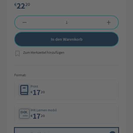
22
€
20
Produkt Anzahl: Gib den gewünschten Wert ein oder benutze die Schaltflächen 
In den Warenkorb
Zum Merkzettel hinzufügen
Format:
Print
17
€
20
IHK Lernen mobil
17
€
20