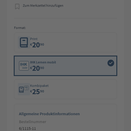
Zum Merkzettel hinzufügen
Format:
Print
20
€
90
IHK Lernen mobil
20
€
90
Kombipaket
25
€
90
Allgemeine Produktinformationen
Bestellnummer
6/1115-11