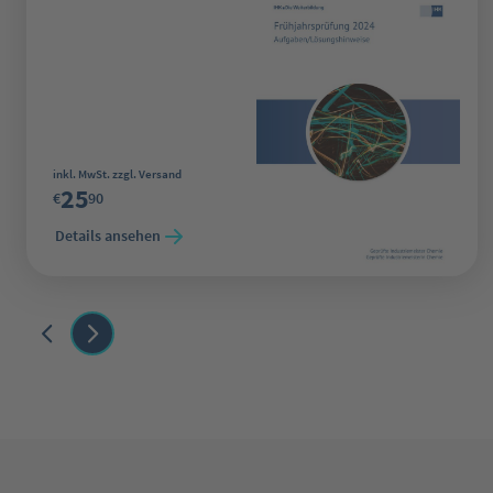
Regulärer Preis:
inkl. MwSt. zzgl. Versand
25
€
90
Details ansehen