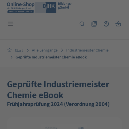
Zum Hauptinhalt springen
Du hast 0 Produkte 
Warenk
Alle Lehrgänge
Industriemeister Chemie
Start
Geprüfte Industriemeister Chemie eBook
Geprüfte Industriemeister
Chemie eBook
Frühjahrsprüfung 2024 (Verordnung 2004)
Bildergalerie überspringen