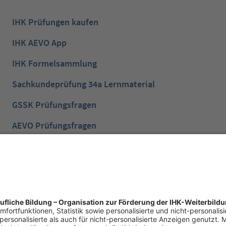
IHK Prüfungen kaufen
IHK AEVO App
IHK Formelsammlung
Sachkundeprüfung 34a Lernmaterial
GSSK Prüfungsfragen
AEVO Prüfungsfragen
IHK Prüfungsvorbereitung
IHK Lernen mobil App
NTG Aufgaben mit Lösungen
NTG Industriemeister