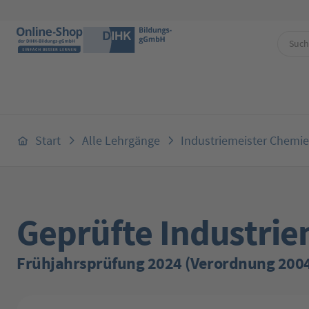
 Hauptinhalt springen
Zur Suche springen
Zur Hauptnavigation springen
Start
Alle Lehrgänge
Industriemeister Chemie
Geprüfte Industrie
Frühjahrsprüfung 2024 (Verordnung 200
Bildergalerie überspringen