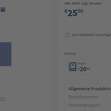
inkl. MwSt. zzgl. Versand
25
€
90
Zum Merkzettel hinzufüge
Format:
Print
20
€
90
Allgemeine Produkti
Bestellnummer
Produktgruppen