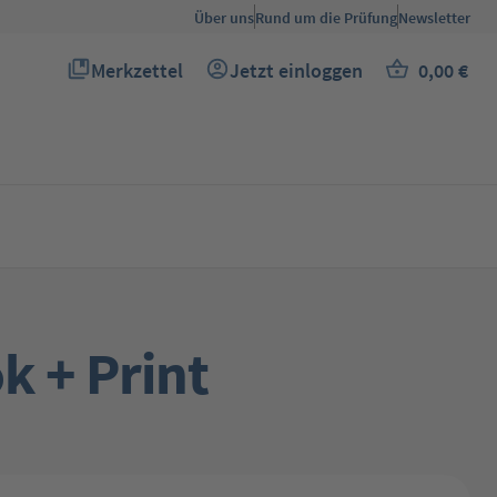
Über uns
Rund um die Prüfung
Newsletter
Merkzettel
Jetzt einloggen
0,00 €
Du hast 0 Produkte auf dem Merkzettel
Warenkor
k + Print