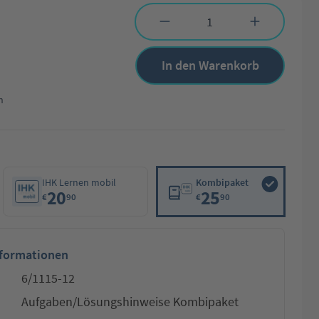
Produkt Anzahl: Gib den gewünschten Wert 
In den Warenkorb
n
IHK Lernen mobil
Kombipaket
20
25
€
90
€
90
nformationen
6/1115-12
Aufgaben/Lösungshinweise Kombipaket