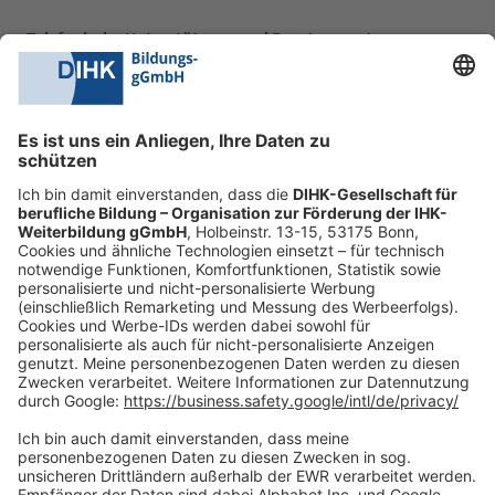
Telefonische Unterstützung und Beratung unter:
0228 6205 205
Mo.-Do.:
09:00-16:30 Uhr
Fr.:
09:00-14:00 Uhr
oder per E-Mail:
shop@dihk-bildung.shop
Vertrag widerrufen
Zahlungsarten
Social Media