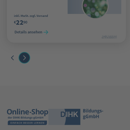
Regulärer Preis:
inkl. MwSt. zzgl. Versand
22
€
90
Details ansehen