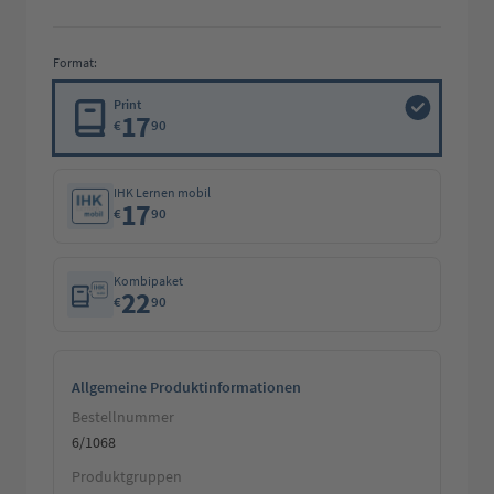
Format:
Print
17
€
90
IHK Lernen mobil
17
€
90
Kombipaket
22
€
90
Allgemeine Produktinformationen
Bestellnummer
6/1068
Produktgruppen