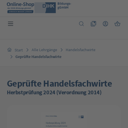
Zum Hauptinhalt springen
Du hast 0 Produkte 
Warenk
Alle Lehrgänge
Handelsfachwirte
Start
Geprüfte Handelsfachwirte
Geprüfte Handelsfachwirte
Herbstprüfung 2024 (Verordnung 2014)
Bildergalerie überspringen