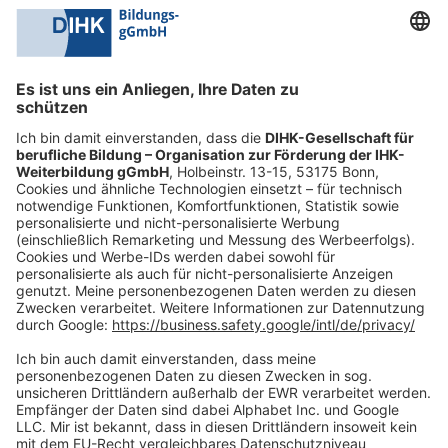
0228 6205 205
Mo.-Do.:
09:00-16:30 Uhr
Fr.:
09:00-14:00 Uhr
oder per E-Mail:
shop@dihk-bildung.shop
Vertrag widerrufen
Zahlungsarten
Social Media