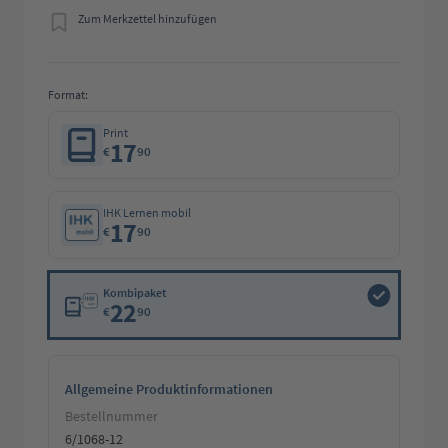
Zum Merkzettel hinzufügen
Format:
Print
17
€
90
IHK Lernen mobil
17
€
90
Kombipaket
22
€
90
Allgemeine Produktinformationen
Bestellnummer
6/1068-12