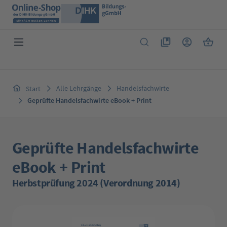
Zum Hauptinhalt springen
Du hast 0 Produkte 
Warenk
Alle Lehrgänge
Handelsfachwirte
Start
Geprüfte Handelsfachwirte eBook + Print
Geprüfte Handelsfachwirte
eBook + Print
Herbstprüfung 2024 (Verordnung 2014)
Bildergalerie überspringen