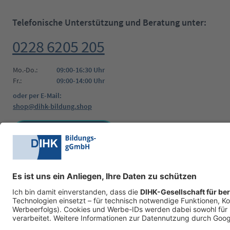
Telefonische Unterstützung und Beratung unter:
0228 6205 205
Mo.-Do.:
09:00-16:30 Uhr
Fr.:
09:00-14:00 Uhr
oder per E-Mail:
shop@dihk-bildung.shop
Vertrag widerrufen
Zahlungsarten
Social Media