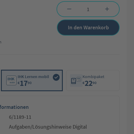
Produkt Anzahl: Gib den gewünschten Wert 
In den Warenkorb
n
IHK Lernen mobil
Kombipaket
17
22
€
90
€
90
nformationen
6/1189-11
Aufgaben/Lösungshinweise Digital