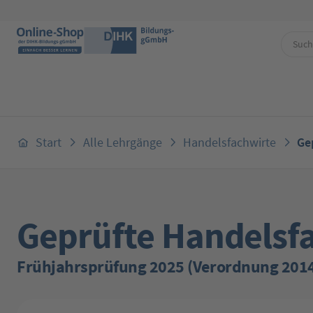
 Hauptinhalt springen
Zur Suche springen
Zur Hauptnavigation springen
Start
Alle Lehrgänge
Handelsfachwirte
Ge
Geprüfte Handelsf
Frühjahrsprüfung 2025 (Verordnung 201
Bildergalerie überspringen