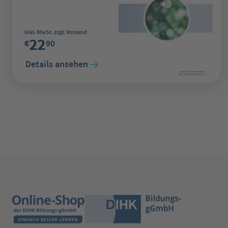
Regulärer Preis:
inkl. MwSt. zzgl. Versand
22
€
90
Details ansehen