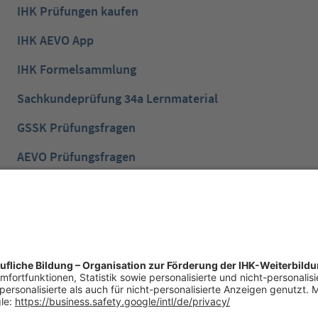
IHK Prüfungen kaufen
IHK AEVO App
IHK Formelsammlung
Sachkundeprüfung 34a Lernmaterial
GSSK Prüfungsfragen
AEVO Prüfungsfragen
IHK Prüfungsvorbereitung
IHK Lernen mobil App
NTG Aufgaben mit Lösungen
NTG Industriemeister