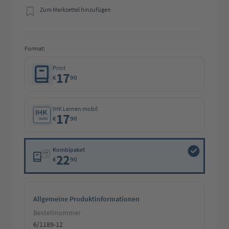
Zum Merkzettel hinzufügen
Format:
Print
17
€
90
IHK Lernen mobil
17
€
90
Kombipaket
22
€
90
Allgemeine Produktinformationen
Bestellnummer
6/1189-12