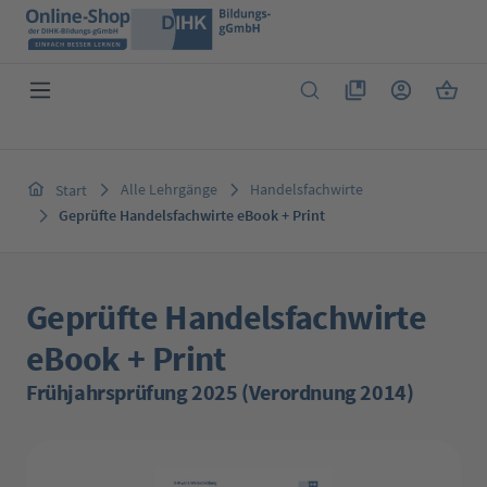
Zum Hauptinhalt springen
Du hast 0 Produkte 
Warenk
Alle Lehrgänge
Handelsfachwirte
Start
Geprüfte Handelsfachwirte eBook + Print
Geprüfte Handelsfachwirte
eBook + Print
Frühjahrsprüfung 2025 (Verordnung 2014)
Bildergalerie überspringen