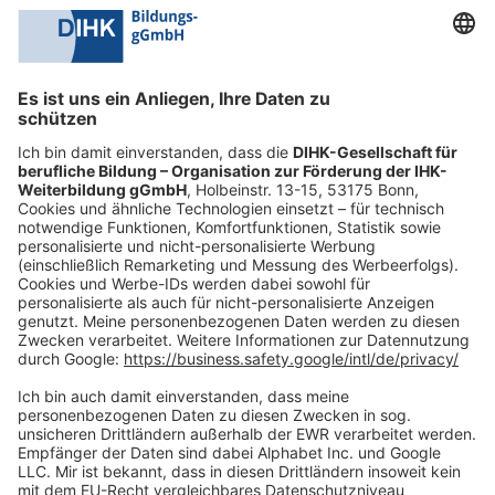
0228 6205 205
Mo.-Do.:
09:00-16:30 Uhr
Fr.:
09:00-14:00 Uhr
oder per E-Mail:
shop@dihk-bildung.shop
Vertrag widerrufen
Zahlungsarten
Social Media