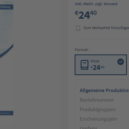
inkl. MwSt. zzgl. Versand
24
€
40
Zum Merkzettel hinzufüge
Format:
Print
24
€
40
Allgemeine Produkti
Bestellnummer
Produktgruppen
Erscheinungsjahr
Umfang