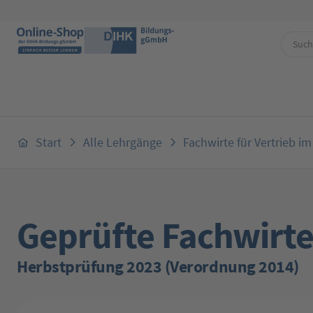
 Hauptinhalt springen
Zur Suche springen
Zur Hauptnavigation springen
Start
Alle Lehrgänge
Fachwirte für Vertrieb i
Geprüfte Fachwirte
Herbstprüfung 2023 (Verordnung 2014)
Bildergalerie überspringen