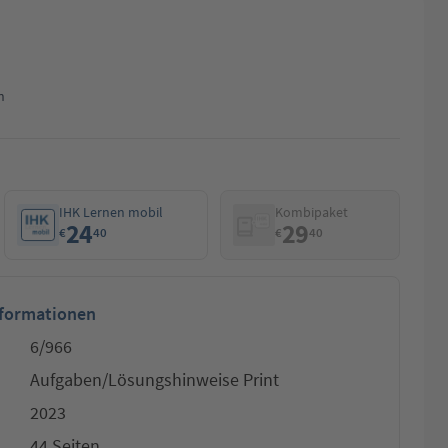
n
IHK Lernen mobil
Kombipaket
24
29
€
40
€
40
nformationen
6/966
Aufgaben/Lösungshinweise Print
2023
44 Seiten