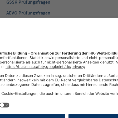
GSSK Prüfungsfragen
AEVO Prüfungsfragen
IHK Prüfungsvorbereitung
IHK Lernen mobil App
NTG Aufgaben mit Lösungen
NTG Industriemeister
iderrufsrecht
Versandinformationen
Zahlungsinformationen