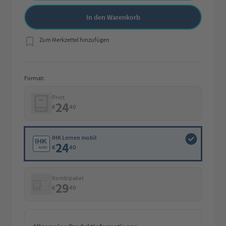
In den Warenkorb
Zum Merkzettel hinzufügen
Format:
Print
24
€
40
IHK Lernen mobil
24
€
40
Kombipaket
29
€
40