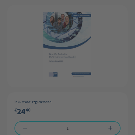
Bildergalerie überspringen
inkl. MwSt. zzgl. Versand
24
€
40
Produkt Anzahl: Gib den gewünschten Wert ein oder benutze die Schaltflächen 