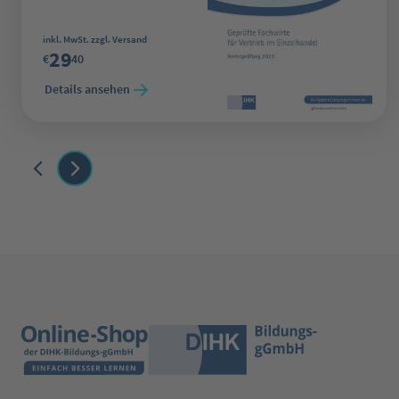
Regulärer Preis:
inkl. MwSt. zzgl. Versand
29
€
40
Details ansehen