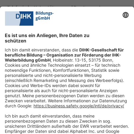
Telefonische Unterstützung und Beratung unter:
0228 6205 205
Mo.-Do.:
09:00-16:30 Uhr
Fr.:
09:00-14:00 Uhr
oder per E-Mail:
shop@dihk-bildung.shop
Vertrag widerrufen
Zahlungsarten
Social Media