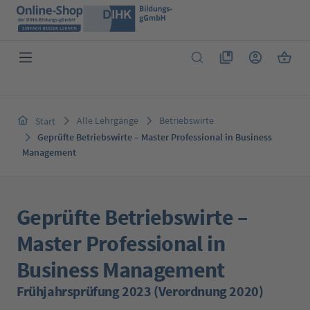
Zum Hauptinhalt springen
Du hast 0 Produkte 
Warenk
Alle Lehrgänge
Betriebswirte
Start
Geprüfte Betriebswirte – Master Professional in Business
Management
Geprüfte Betriebswirte –
Master Professional in
Business Management
Frühjahrsprüfung 2023 (Verordnung 2020)