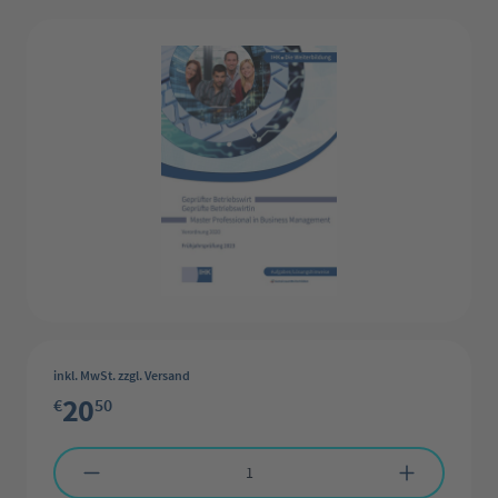
Bildergalerie überspringen
inkl. MwSt. zzgl. Versand
20
€
50
Produkt Anzahl: Gib den gewünschten Wert ein oder benutze die Schaltflächen 