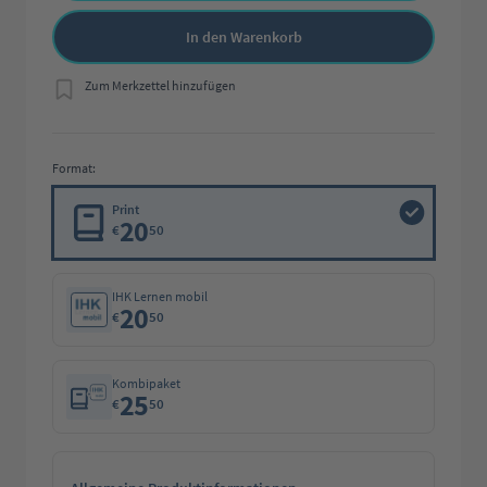
In den Warenkorb
Zum Merkzettel hinzufügen
Format:
Print
20
€
50
IHK Lernen mobil
20
€
50
Kombipaket
25
€
50