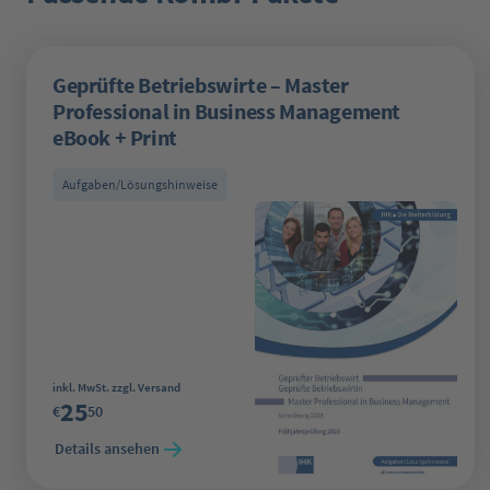
Geprüfte Betriebswirte – Master
Professional in Business Management
eBook + Print
Aufgaben/Lösungshinweise
Regulärer Preis:
inkl. MwSt. zzgl. Versand
25
€
50
Details ansehen