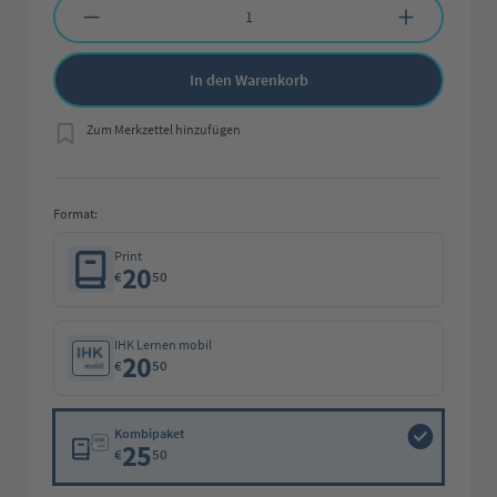
In den Warenkorb
Zum Merkzettel hinzufügen
Format:
Print
20
€
50
IHK Lernen mobil
20
€
50
Kombipaket
25
€
50