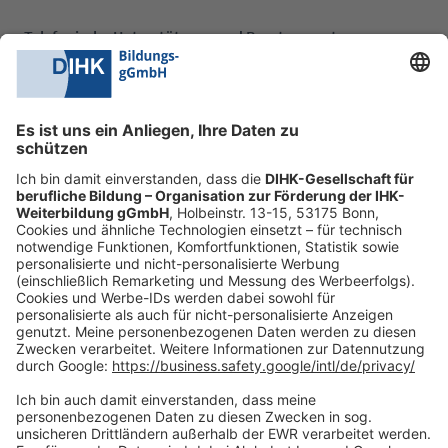
Telefonische Unterstützung und Beratung unter:
0228 6205 205
Mo.-Do.:
09:00-16:30 Uhr
Fr.:
09:00-14:00 Uhr
oder per E-Mail:
shop@dihk-bildung.shop
Vertrag widerrufen
Zahlungsarten
Social Media