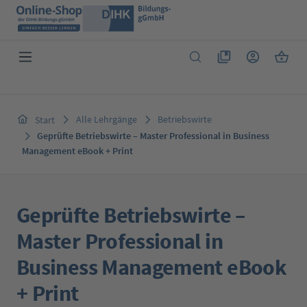
Zum Hauptinhalt springen
Du hast 0 Produkte 
Warenk
Alle Lehrgänge
Betriebswirte
Start
Geprüfte Betriebswirte – Master Professional in Business
Management eBook + Print
Geprüfte Betriebswirte –
Master Professional in
Business Management eBook
+ Print