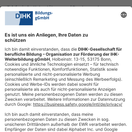
Telefonische Unterstützung und Beratung unter:
0228 6205 205
Mo.-Do.:
09:00-16:30 Uhr
Fr.:
09:00-14:00 Uhr
oder per E-Mail:
shop@dihk-bildung.shop
Vertrag widerrufen
Zahlungsarten
Social Media