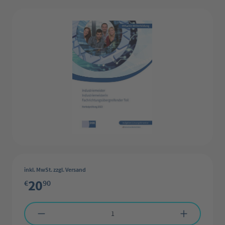
Bildergalerie überspringen
inkl. MwSt. zzgl. Versand
20
€
90
Produkt Anzahl: Gib den gewünschten Wert ein oder benutze die Schaltflächen 