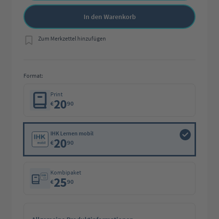
In den Warenkorb
Zum Merkzettel hinzufügen
Format:
Print
20
€
90
IHK Lernen mobil
20
€
90
Kombipaket
25
€
90