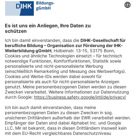
0228 6205 205
Mo.-Do.:
09:00-16:30 Uhr
Fr.:
09:00-14:00 Uhr
oder per E-Mail:
shop@dihk-bildung.shop
Vertrag widerrufen
Zahlungsarten
Social Media