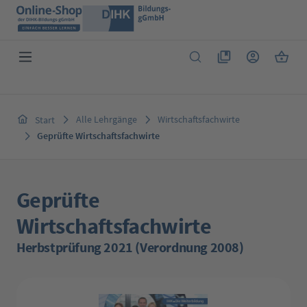
Zum Hauptinhalt springen
Du hast 0 Produkte 
Warenk
Alle Lehrgänge
Wirtschaftsfachwirte
Start
Geprüfte Wirtschaftsfachwirte
Geprüfte
Wirtschaftsfachwirte
Herbstprüfung 2021 (Verordnung 2008)
Bildergalerie überspringen