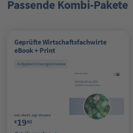
Passende Kombi-Pakete
Produktgalerie überspringen
Geprüfte Wirtschaftsfachwirte
eBook + Print
Aufgaben/Lösungshinweise
Regulärer Preis:
inkl. MwSt. zzgl. Versand
19
€
90