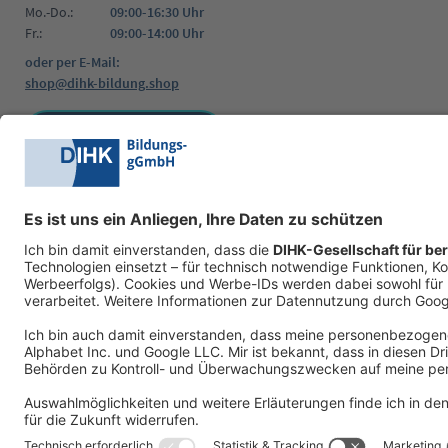
Mo.-Do.:
09:00-16:30 Uhr
Fr.:
09:00-14:00 Uhr
oder per E-Mail:
shop@dihk-bildung.shop
Vertrag widerrufen
Zahlungsarten
Social Media