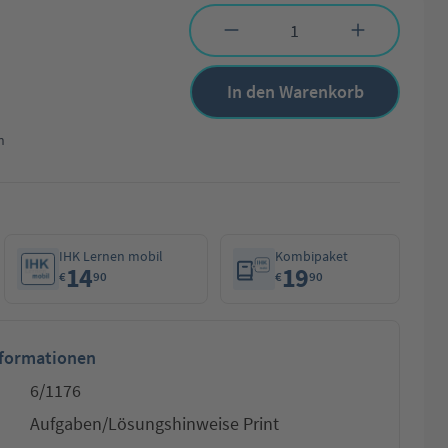
Produkt Anzahl: Gib den gewünschten Wert 
In den Warenkorb
n
IHK Lernen mobil
Kombipaket
14
19
€
90
€
90
nformationen
6/1176
Aufgaben/Lösungshinweise Print