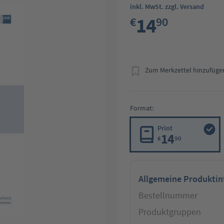
inkl. MwSt. zzgl. Versand
14
€
90
Zum Merkzettel hinzufüge
Format:
Print
14
€
90
Allgemeine Produkti
Bestellnummer
Produktgruppen