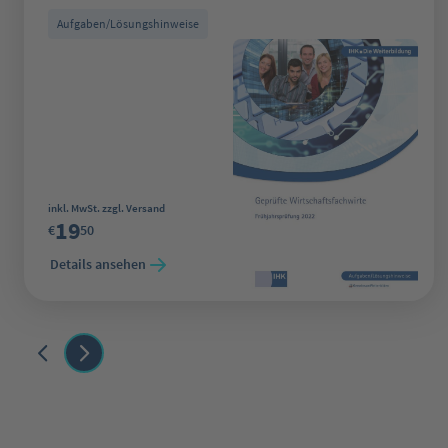
Aufgaben/Lösungshinweise
Regulärer Preis:
inkl. MwSt. zzgl. Versand
19
€
50
Details ansehen