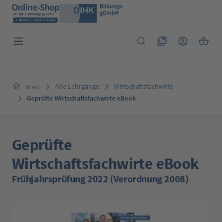
Zum Hauptinhalt springen
Du hast 0 Produkte 
Warenk
Alle Lehrgänge
Wirtschaftsfachwirte
Start
Geprüfte Wirtschaftsfachwirte eBook
Geprüfte
Wirtschaftsfachwirte eBook
Frühjahrsprüfung 2022 (Verordnung 2008)
Bildergalerie überspringen