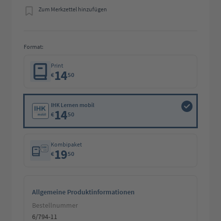
Zum Merkzettel hinzufügen
Format:
Print
14
€
50
IHK Lernen mobil
14
€
50
Kombipaket
19
€
50
Allgemeine Produktinformationen
Bestellnummer
6/794-11