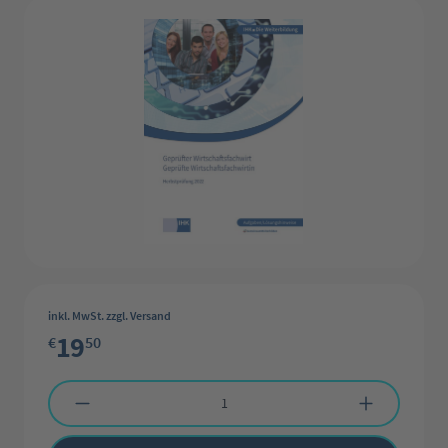
inkl. MwSt. zzgl. Versand
19
€
50
Produkt Anzahl: Gib den gewünschten Wert ein oder benutze die Schaltflächen 