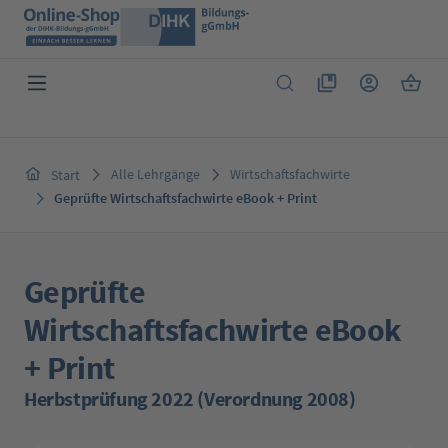
Zum Hauptinhalt springen
Du hast 0 Produkte 
Warenk
Alle Lehrgänge
Wirtschaftsfachwirte
Start
Geprüfte Wirtschaftsfachwirte eBook + Print
Geprüfte
Wirtschaftsfachwirte eBook
+ Print
Herbstprüfung 2022 (Verordnung 2008)
Bildergalerie überspringen