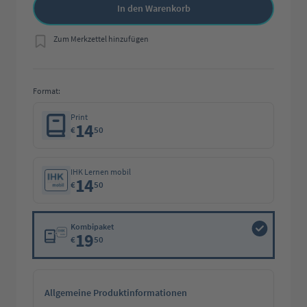
In den Warenkorb
Zum Merkzettel hinzufügen
Format:
Print
14
€
50
IHK Lernen mobil
14
€
50
Kombipaket
19
€
50
Allgemeine Produktinformationen