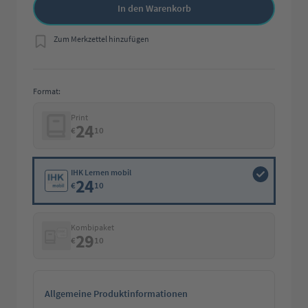
In den Warenkorb
Zum Merkzettel hinzufügen
Format:
Print
24
€
10
IHK Lernen mobil
24
€
10
Kombipaket
29
€
10
Allgemeine Produktinformationen