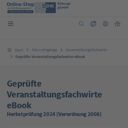
Zum Hauptinhalt springen
Du hast 0 Produkte 
Warenk
Alle Lehrgänge
Veranstaltungsfachwirte
Start
Geprüfte Veranstaltungsfachwirte eBook
Geprüfte
Veranstaltungsfachwirte
eBook
Herbstprüfung 2024 (Verordnung 2008)
Bildergalerie überspringen