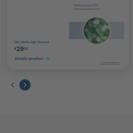
Regulärer Preis:
inkl. MwSt. zzgl. Versand
29
€
10
Details ansehen