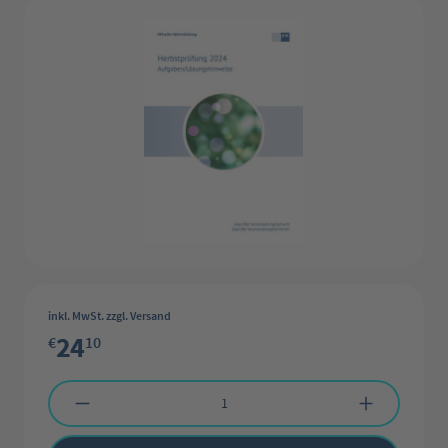
inkl. MwSt. zzgl. Versand
24
€
10
Produkt Anzahl: Gib den gewünschten Wert ein oder benutze die Schaltflächen 