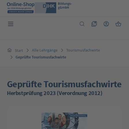
Zum Hauptinhalt springen
Du hast 0 Produkte 
Warenk
Alle Lehrgänge
Tourismusfachwirte
Start
Geprüfte Tourismusfachwirte
Geprüfte Tourismusfachwirte
Herbstprüfung 2023 (Verordnung 2012)
Bildergalerie überspringen