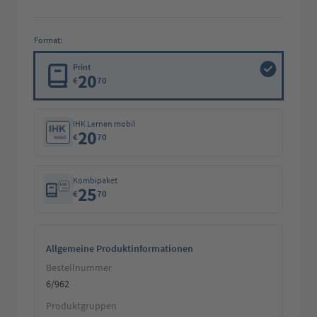
Format:
Print
20
€
70
IHK Lernen mobil
20
€
70
Kombipaket
25
€
70
Allgemeine Produktinformationen
Bestellnummer
6/962
Produktgruppen