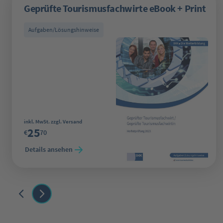
Geprüfte Tourismusfachwirte eBook + Print
Aufgaben/Lösungshinweise
Regulärer Preis:
inkl. MwSt. zzgl. Versand
25
€
70
Details ansehen